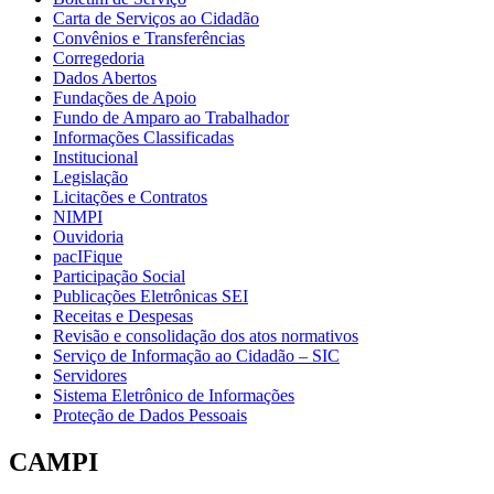
Carta de Serviços ao Cidadão
Convênios e Transferências
Corregedoria
Dados Abertos
Fundações de Apoio
Fundo de Amparo ao Trabalhador
Informações Classificadas
Institucional
Legislação
Licitações e Contratos
NIMPI
Ouvidoria
pacIFique
Participação Social
Publicações Eletrônicas SEI
Receitas e Despesas
Revisão e consolidação dos atos normativos
Serviço de Informação ao Cidadão – SIC
Servidores
Sistema Eletrônico de Informações
Proteção de Dados Pessoais
CAMPI