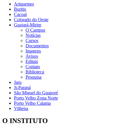
Ariquemes
Buritis
Cacoal
Colorado do Oeste
Guajará-Mirim
O Campus
Notícias
Cursos
Documentos
Imagens
Avisos
Editais
Contato
Biblioteca
Pesquisa
Jaru
Ji-Paraná
São Miguel do Guaporé
Porto Velho Zona Norte
Porto Velho Calama
Vilhena
O INSTITUTO