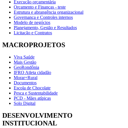
Execução orçamentária
Orçamento e Finanças - teste
Estrutura e abrangência organizacional
Governança e Controles internos
Modelo de negócios
Planejamento, Gestão e Resultados
Licitação e Contratos
MACROPROJETOS
Viva Saúde
Mais Gestão
GeoRondônia
IFRO Atleta cidadão
Morar+Rural
Documentos
Escola de Chocolate
Pesca e Sustentabilidade
PCD - Mães atípicas
Solo Digital
DESENVOLVIMENTO
INSTITUCIONAL