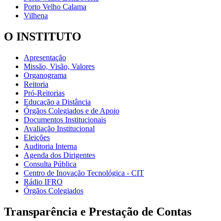
Porto Velho Calama
Vilhena
O INSTITUTO
Apresentação
Missão, Visão, Valores
Organograma
Reitoria
Pró-Reitorias
Educação a Distância
Órgãos Colegiados e de Apoio
Documentos Institucionais
Avaliação Institucional
Eleições
Auditoria Interna
Agenda dos Dirigentes
Consulta Pública
Centro de Inovação Tecnológica - CIT
Rádio IFRO
Órgãos Colegiados
Transparência e Prestação de Contas