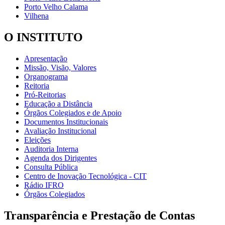
Porto Velho Calama
Vilhena
O INSTITUTO
Apresentação
Missão, Visão, Valores
Organograma
Reitoria
Pró-Reitorias
Educação a Distância
Órgãos Colegiados e de Apoio
Documentos Institucionais
Avaliação Institucional
Eleições
Auditoria Interna
Agenda dos Dirigentes
Consulta Pública
Centro de Inovação Tecnológica - CIT
Rádio IFRO
Órgãos Colegiados
Transparência e Prestação de Contas