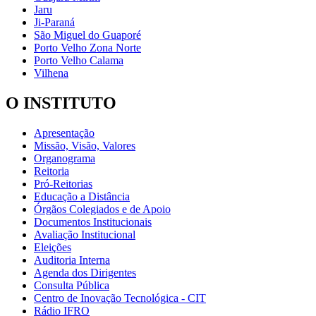
Jaru
Ji-Paraná
São Miguel do Guaporé
Porto Velho Zona Norte
Porto Velho Calama
Vilhena
O INSTITUTO
Apresentação
Missão, Visão, Valores
Organograma
Reitoria
Pró-Reitorias
Educação a Distância
Órgãos Colegiados e de Apoio
Documentos Institucionais
Avaliação Institucional
Eleições
Auditoria Interna
Agenda dos Dirigentes
Consulta Pública
Centro de Inovação Tecnológica - CIT
Rádio IFRO