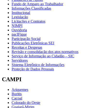
Fundo de Amparo ao Trabalhador
Informações Classificadas
Institucional
Legislação
Licitações e Contratos
NIMPI
Ouvidoria
pacIFique
Participação Social
Publicações Eletrônicas SEI
Receitas e Despesas
Revisão e consolidação dos atos normativos
Serviço de Informação ao Cidadão – SIC
Servidores
Sistema Eletrônico de Informações
Proteção de Dados Pessoais
CAMPI
Ariquemes
Buritis
Cacoal
Colorado do Oeste
Guajará-Mirim