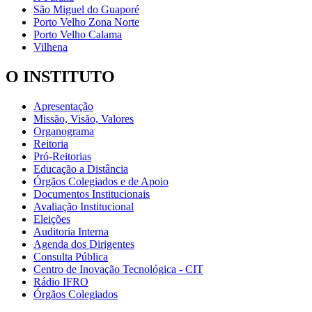
São Miguel do Guaporé
Porto Velho Zona Norte
Porto Velho Calama
Vilhena
O INSTITUTO
Apresentação
Missão, Visão, Valores
Organograma
Reitoria
Pró-Reitorias
Educação a Distância
Órgãos Colegiados e de Apoio
Documentos Institucionais
Avaliação Institucional
Eleições
Auditoria Interna
Agenda dos Dirigentes
Consulta Pública
Centro de Inovação Tecnológica - CIT
Rádio IFRO
Órgãos Colegiados