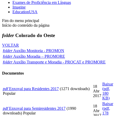
Exames de Proficiência em Línguas
Imagine
EducationUSA
Fim do menu principal
Início do conteúdo da página
folder
Colorado do Oeste
VOLTAR
folder
Auxílio Monitoria - PROMON
folder
Auxílio Moradia – PROMORE
folder
Auxílio Transporte e Moradia - PROCAT e PROMORE
Documentos
Baixar
18
pdf
Enxoval para Residentes 2017
(1271 downloads)
(
pdf,
Abr
Popular
180
2017
KB
)
Baixar
18
pdf
Enxoval para Semiresidentes 2017
(1990
(
pdf,
Abr
downloads)
Popular
178
2017