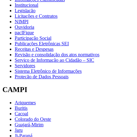
Institucional
Legislação
Licitações e Contratos
NIMPI
Ouvidoria
pacIFique
Participação Social
Publicações Eletrônicas SEI
Receitas e Despesas
Revisão e consolidação dos atos normativos
Serviço de Informação ao Cidadão – SIC
Servidores
Sistema Eletrônico de Informações
Proteção de Dados Pessoais
CAMPI
Ariquemes
Buritis
Cacoal
Colorado do Oeste
Guajará-Mirim
Jaru
Ji-Paraná