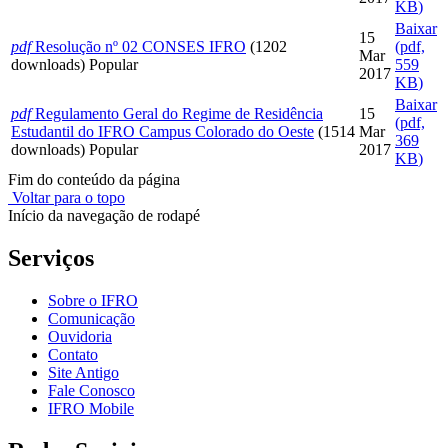
KB
)
Baixar
15
pdf
Resolução nº 02 CONSES IFRO
(1202
(
pdf,
Mar
downloads)
Popular
559
2017
KB
)
Baixar
pdf
Regulamento Geral do Regime de Residência
15
(
pdf,
Estudantil do IFRO Campus Colorado do Oeste
(1514
Mar
369
downloads)
Popular
2017
KB
)
Fim do conteúdo da página
Voltar para o topo
Início da navegação de rodapé
Serviços
Sobre o IFRO
Comunicação
Ouvidoria
Contato
Site Antigo
Fale Conosco
IFRO Mobile