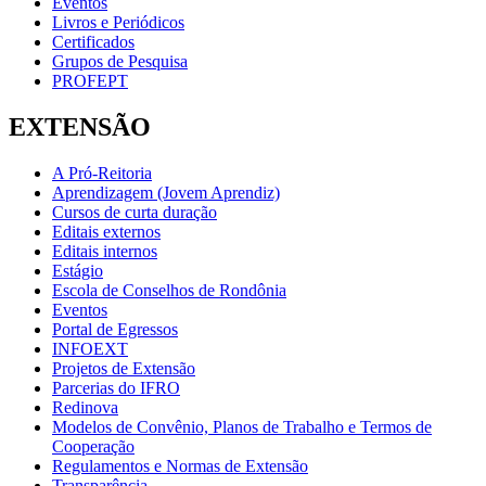
Eventos
Livros e Periódicos
Certificados
Grupos de Pesquisa
PROFEPT
EXTENSÃO
A Pró-Reitoria
Aprendizagem (Jovem Aprendiz)
Cursos de curta duração
Editais externos
Editais internos
Estágio
Escola de Conselhos de Rondônia
Eventos
Portal de Egressos
INFOEXT
Projetos de Extensão
Parcerias do IFRO
Redinova
Modelos de Convênio, Planos de Trabalho e Termos de
Cooperação
Regulamentos e Normas de Extensão
Transparência