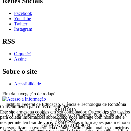
Redes Sociais
Facebook
YouTube
Twitter
Instagram
RSS
O que é?
Assine
Sobre o site
Acessibilidade
Fim da navegação de rodapé
Instituto Federal de Educação, Ciência e Tecnologia de Rondônia
Consentimento para o uso de cookies
REITORIA
Este site armazena cookies em seu computador. Os cookies são usados
Av. Lauro Sodré, 6500 - Censipam - Aeroporto, Porto Velho - RO,
para coletar informações sobre como você interage com nosso site e
76803-260
nos permite lembrar de você. Usamos essas informações para melhorar
Fone/Fax: (69) 2182-9600
e personalizar sua experiência de navegação e para análises e métricas
Horário de atendimento: de segunda a sexta-feira - das 08h às 12h e