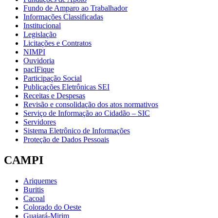
Fundo de Amparo ao Trabalhador
Informações Classificadas
Institucional
Legislação
Licitações e Contratos
NIMPI
Ouvidoria
pacIFique
Participação Social
Publicações Eletrônicas SEI
Receitas e Despesas
Revisão e consolidação dos atos normativos
Serviço de Informação ao Cidadão – SIC
Servidores
Sistema Eletrônico de Informações
Proteção de Dados Pessoais
CAMPI
Ariquemes
Buritis
Cacoal
Colorado do Oeste
Guajará-Mirim