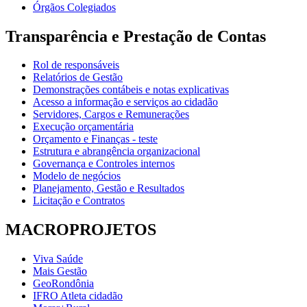
Órgãos Colegiados
Transparência e Prestação de Contas
Rol de responsáveis
Relatórios de Gestão
Demonstrações contábeis e notas explicativas
Acesso a informação e serviços ao cidadão
Servidores, Cargos e Remunerações
Execução orçamentária
Orçamento e Finanças - teste
Estrutura e abrangência organizacional
Governança e Controles internos
Modelo de negócios
Planejamento, Gestão e Resultados
Licitação e Contratos
MACROPROJETOS
Viva Saúde
Mais Gestão
GeoRondônia
IFRO Atleta cidadão