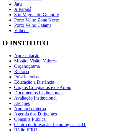
Jaru
Ji-Paraná
São Miguel do Guaporé
Porto Velho Zona Norte
Porto Velho Calama
Vilhena
O INSTITUTO
Apresentação
Missão, Visão, Valores
Organograma
Reitoria
Pró-Reitorias
Educação a Distância
Órgãos Colegiados e de Apoio
Documentos Institucionais
Avaliação Institucional
Eleições
Auditoria Interna
Agenda dos Dirigentes
Consulta Pública
Centro de Inovação Tecnológica - CIT
Rádio IFRO