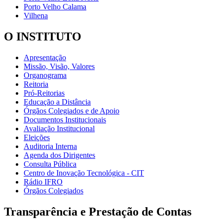
Porto Velho Calama
Vilhena
O INSTITUTO
Apresentação
Missão, Visão, Valores
Organograma
Reitoria
Pró-Reitorias
Educação a Distância
Órgãos Colegiados e de Apoio
Documentos Institucionais
Avaliação Institucional
Eleições
Auditoria Interna
Agenda dos Dirigentes
Consulta Pública
Centro de Inovação Tecnológica - CIT
Rádio IFRO
Órgãos Colegiados
Transparência e Prestação de Contas