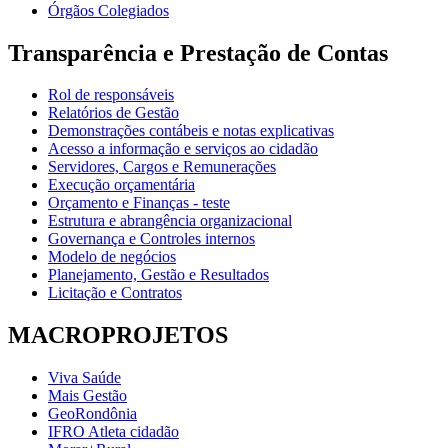
Órgãos Colegiados
Transparência e Prestação de Contas
Rol de responsáveis
Relatórios de Gestão
Demonstrações contábeis e notas explicativas
Acesso a informação e serviços ao cidadão
Servidores, Cargos e Remunerações
Execução orçamentária
Orçamento e Finanças - teste
Estrutura e abrangência organizacional
Governança e Controles internos
Modelo de negócios
Planejamento, Gestão e Resultados
Licitação e Contratos
MACROPROJETOS
Viva Saúde
Mais Gestão
GeoRondônia
IFRO Atleta cidadão