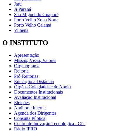
Jaru
Ji-Paraná
São Miguel do Guaporé
Porto Velho Zona Norte
Porto Velho Calama
Vilhena
O INSTITUTO
Apresentação
Missão, Visão, Valores
Organograma
Reitoria
Pró-Reitorias
Educação a Distância
Órgãos Colegiados e de Apoio
Documentos Institucionais
Avaliação Institucional
Eleições
Auditoria Interna
Agenda dos Dirigentes
Consulta Pública
Centro de Inovação Tecnológica - CIT
Rádio IFRO