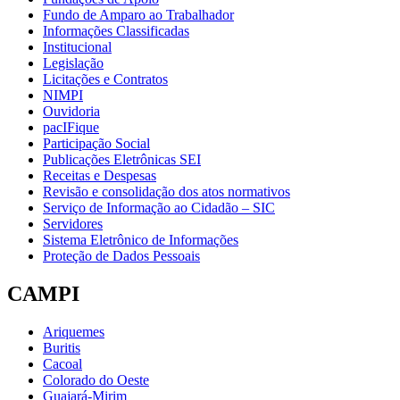
Fundo de Amparo ao Trabalhador
Informações Classificadas
Institucional
Legislação
Licitações e Contratos
NIMPI
Ouvidoria
pacIFique
Participação Social
Publicações Eletrônicas SEI
Receitas e Despesas
Revisão e consolidação dos atos normativos
Serviço de Informação ao Cidadão – SIC
Servidores
Sistema Eletrônico de Informações
Proteção de Dados Pessoais
CAMPI
Ariquemes
Buritis
Cacoal
Colorado do Oeste
Guajará-Mirim