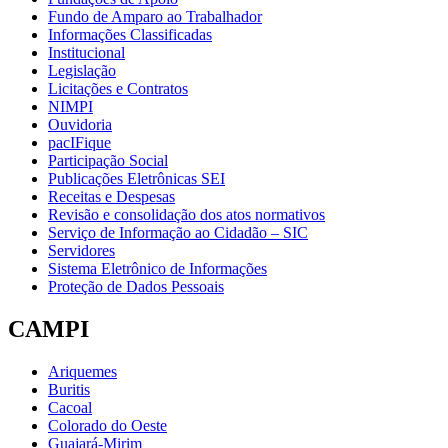
Fundo de Amparo ao Trabalhador
Informações Classificadas
Institucional
Legislação
Licitações e Contratos
NIMPI
Ouvidoria
pacIFique
Participação Social
Publicações Eletrônicas SEI
Receitas e Despesas
Revisão e consolidação dos atos normativos
Serviço de Informação ao Cidadão – SIC
Servidores
Sistema Eletrônico de Informações
Proteção de Dados Pessoais
CAMPI
Ariquemes
Buritis
Cacoal
Colorado do Oeste
Guajará-Mirim