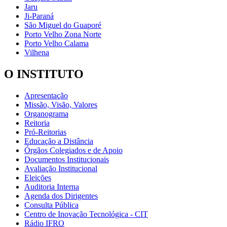
Jaru
Ji-Paraná
São Miguel do Guaporé
Porto Velho Zona Norte
Porto Velho Calama
Vilhena
O INSTITUTO
Apresentação
Missão, Visão, Valores
Organograma
Reitoria
Pró-Reitorias
Educação a Distância
Órgãos Colegiados e de Apoio
Documentos Institucionais
Avaliação Institucional
Eleições
Auditoria Interna
Agenda dos Dirigentes
Consulta Pública
Centro de Inovação Tecnológica - CIT
Rádio IFRO