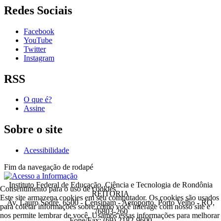
Redes Sociais
Facebook
YouTube
Twitter
Instagram
RSS
O que é?
Assine
Sobre o site
Acessibilidade
Fim da navegação de rodapé
Instituto Federal de Educação, Ciência e Tecnologia de Rondônia
Consentimento para o uso de cookies
REITORIA
Este site armazena cookies em seu computador. Os cookies são usados
Av. Lauro Sodré, 6500 - Censipam - Aeroporto, Porto Velho - RO,
para coletar informações sobre como você interage com nosso site e
76803-260
nos permite lembrar de você. Usamos essas informações para melhorar
Fone/Fax: (69) 2182-9600