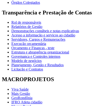
Órgãos Colegiados
Transparência e Prestação de Contas
Rol de responsáveis
Relatórios de Gestão
Demonstrações contábeis e notas explicativas
Acesso a informação e serviços ao cidadão
Servidores, Cargos e Remunerações
Execução orçamentária
Orçamento e Finanças - teste
Estrutura e abrangência organizacional
Governança e Controles internos
Modelo de negócios
Planejamento, Gestão e Resultados
Licitação e Contratos
MACROPROJETOS
Viva Saúde
Mais Gestão
GeoRondônia
IFRO Atleta cidadão