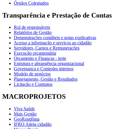
Órgãos Colegiados
Transparência e Prestação de Contas
Rol de responsáveis
Relatórios de Gestão
Demonstrações contábeis e notas explicativas
Acesso a informação e serviços ao cidadão
Servidores, Cargos e Remunerações
Execução orçamentária
Orçamento e Finanças - teste
Estrutura e abrangência organizacional
Governança e Controles internos
Modelo de negócios
Planejamento, Gestão e Resultados
Licitação e Contratos
MACROPROJETOS
Viva Saúde
Mais Gestão
GeoRondônia
IFRO Atleta cidadão