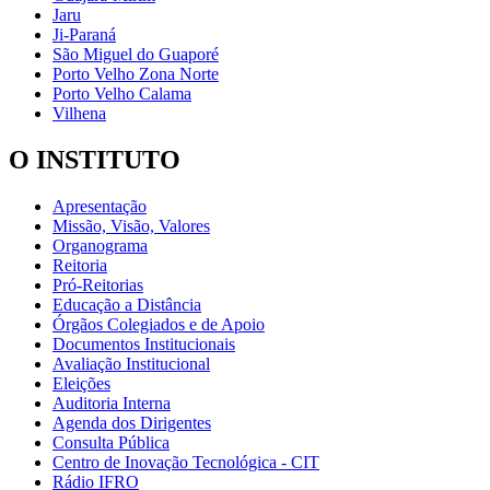
Jaru
Ji-Paraná
São Miguel do Guaporé
Porto Velho Zona Norte
Porto Velho Calama
Vilhena
O INSTITUTO
Apresentação
Missão, Visão, Valores
Organograma
Reitoria
Pró-Reitorias
Educação a Distância
Órgãos Colegiados e de Apoio
Documentos Institucionais
Avaliação Institucional
Eleições
Auditoria Interna
Agenda dos Dirigentes
Consulta Pública
Centro de Inovação Tecnológica - CIT
Rádio IFRO