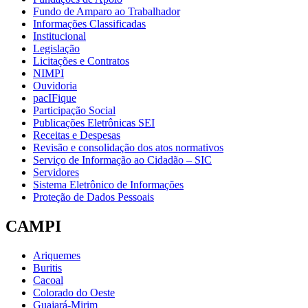
Fundo de Amparo ao Trabalhador
Informações Classificadas
Institucional
Legislação
Licitações e Contratos
NIMPI
Ouvidoria
pacIFique
Participação Social
Publicações Eletrônicas SEI
Receitas e Despesas
Revisão e consolidação dos atos normativos
Serviço de Informação ao Cidadão – SIC
Servidores
Sistema Eletrônico de Informações
Proteção de Dados Pessoais
CAMPI
Ariquemes
Buritis
Cacoal
Colorado do Oeste
Guajará-Mirim