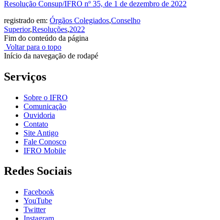
Resolução Consup/IFRO nº 35, de 1 de dezembro de 2022
registrado em:
Órgãos Colegiados
,
Conselho
Superior
,
Resoluções
,
2022
Fim do conteúdo da página
Voltar para o topo
Início da navegação de rodapé
Serviços
Sobre o IFRO
Comunicação
Ouvidoria
Contato
Site Antigo
Fale Conosco
IFRO Mobile
Redes Sociais
Facebook
YouTube
Twitter
Instagram