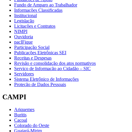
Fundo de Amparo ao Trabalhador
Informações Classificadas
Institucional
Legislação
Licitações e Contratos
NIMPI
Ouvidoria
pacIFique
Participação Social
Publicações Eletrônicas SEI
Receitas e Despesas
Revisão e consolidação dos atos normativos
Serviço de Informação ao Cidadão – SIC
Servidores
Sistema Eletrônico de Informações
Proteção de Dados Pessoais
CAMPI
Ariquemes
Buritis
Cacoal
Colorado do Oeste
Guajará-Mirim