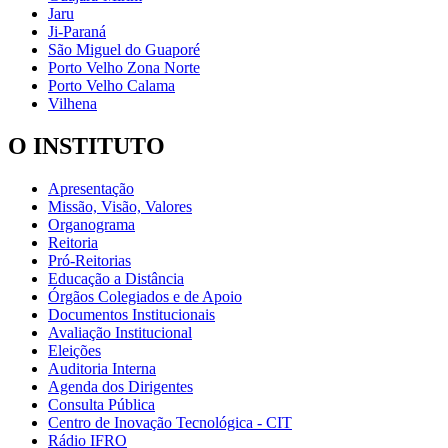
Jaru
Ji-Paraná
São Miguel do Guaporé
Porto Velho Zona Norte
Porto Velho Calama
Vilhena
O INSTITUTO
Apresentação
Missão, Visão, Valores
Organograma
Reitoria
Pró-Reitorias
Educação a Distância
Órgãos Colegiados e de Apoio
Documentos Institucionais
Avaliação Institucional
Eleições
Auditoria Interna
Agenda dos Dirigentes
Consulta Pública
Centro de Inovação Tecnológica - CIT
Rádio IFRO