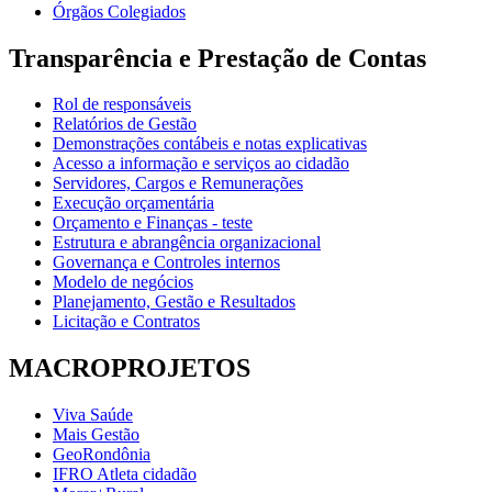
Órgãos Colegiados
Transparência e Prestação de Contas
Rol de responsáveis
Relatórios de Gestão
Demonstrações contábeis e notas explicativas
Acesso a informação e serviços ao cidadão
Servidores, Cargos e Remunerações
Execução orçamentária
Orçamento e Finanças - teste
Estrutura e abrangência organizacional
Governança e Controles internos
Modelo de negócios
Planejamento, Gestão e Resultados
Licitação e Contratos
MACROPROJETOS
Viva Saúde
Mais Gestão
GeoRondônia
IFRO Atleta cidadão