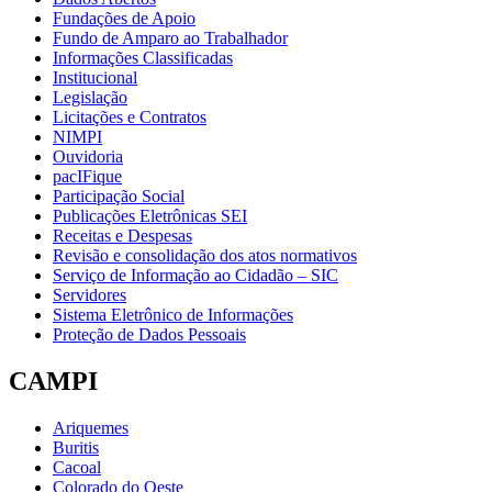
Fundações de Apoio
Fundo de Amparo ao Trabalhador
Informações Classificadas
Institucional
Legislação
Licitações e Contratos
NIMPI
Ouvidoria
pacIFique
Participação Social
Publicações Eletrônicas SEI
Receitas e Despesas
Revisão e consolidação dos atos normativos
Serviço de Informação ao Cidadão – SIC
Servidores
Sistema Eletrônico de Informações
Proteção de Dados Pessoais
CAMPI
Ariquemes
Buritis
Cacoal
Colorado do Oeste