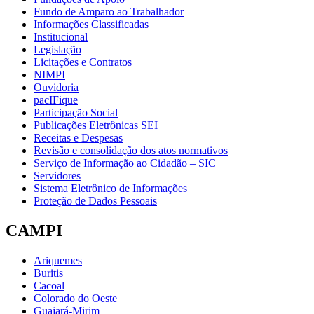
Fundo de Amparo ao Trabalhador
Informações Classificadas
Institucional
Legislação
Licitações e Contratos
NIMPI
Ouvidoria
pacIFique
Participação Social
Publicações Eletrônicas SEI
Receitas e Despesas
Revisão e consolidação dos atos normativos
Serviço de Informação ao Cidadão – SIC
Servidores
Sistema Eletrônico de Informações
Proteção de Dados Pessoais
CAMPI
Ariquemes
Buritis
Cacoal
Colorado do Oeste
Guajará-Mirim