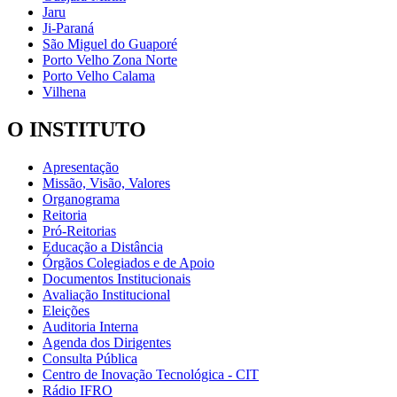
Jaru
Ji-Paraná
São Miguel do Guaporé
Porto Velho Zona Norte
Porto Velho Calama
Vilhena
O INSTITUTO
Apresentação
Missão, Visão, Valores
Organograma
Reitoria
Pró-Reitorias
Educação a Distância
Órgãos Colegiados e de Apoio
Documentos Institucionais
Avaliação Institucional
Eleições
Auditoria Interna
Agenda dos Dirigentes
Consulta Pública
Centro de Inovação Tecnológica - CIT
Rádio IFRO