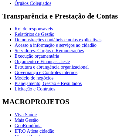
Órgãos Colegiados
Transparência e Prestação de Contas
Rol de responsáveis
Relatórios de Gestão
Demonstrações contábeis e notas explicativas
Acesso a informação e serviços ao cidadão
Servidores, Cargos e Remunerações
Execução orçamentária
Orçamento e Finanças - teste
Estrutura e abrangência organizacional
Governança e Controles internos
Modelo de negócios
Planejamento, Gestão e Resultados
Licitação e Contratos
MACROPROJETOS
Viva Saúde
Mais Gestão
GeoRondônia
IFRO Atleta cidadão