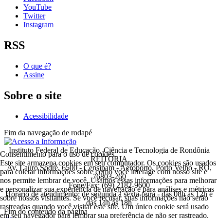
YouTube
Twitter
Instagram
RSS
O que é?
Assine
Sobre o site
Acessibilidade
Fim da navegação de rodapé
Instituto Federal de Educação, Ciência e Tecnologia de Rondônia
Consentimento para o uso de cookies
REITORIA
Este site armazena cookies em seu computador. Os cookies são usados
Av. Lauro Sodré, 6500 - Censipam - Aeroporto, Porto Velho - RO,
para coletar informações sobre como você interage com nosso site e
76803-260
nos permite lembrar de você. Usamos essas informações para melhorar
Fone/Fax: (69) 2182-9600
e personalizar sua experiência de navegação e para análises e métricas
Horário de atendimento: de segunda a sexta-feira - das 08h às 12h e
sobre nossos visitantes. Se você recusar, suas informações não serão
das 14h às 18h
rastreadas quando você visitar este site. Um único cookie será usado
Fim do conteúdo da página
em seu navegador para lembrar sua preferência de não ser rastreado.