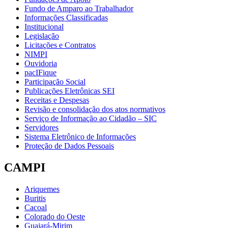
Fundo de Amparo ao Trabalhador
Informações Classificadas
Institucional
Legislação
Licitações e Contratos
NIMPI
Ouvidoria
pacIFique
Participação Social
Publicações Eletrônicas SEI
Receitas e Despesas
Revisão e consolidação dos atos normativos
Serviço de Informação ao Cidadão – SIC
Servidores
Sistema Eletrônico de Informações
Proteção de Dados Pessoais
CAMPI
Ariquemes
Buritis
Cacoal
Colorado do Oeste
Guajará-Mirim