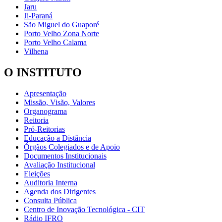
Jaru
Ji-Paraná
São Miguel do Guaporé
Porto Velho Zona Norte
Porto Velho Calama
Vilhena
O INSTITUTO
Apresentação
Missão, Visão, Valores
Organograma
Reitoria
Pró-Reitorias
Educação a Distância
Órgãos Colegiados e de Apoio
Documentos Institucionais
Avaliação Institucional
Eleições
Auditoria Interna
Agenda dos Dirigentes
Consulta Pública
Centro de Inovação Tecnológica - CIT
Rádio IFRO