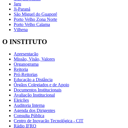
Jaru
Ji-Paraná
São Miguel do Guaporé
Porto Velho Zona Norte
Porto Velho Calama
Vilhena
O INSTITUTO
Apresentação
Missão, Visão, Valores
Organograma
Reitoria
Pró-Reitorias
Educação a Distância
Órgãos Colegiados e de Apoio
Documentos Institucionais
Avaliação Institucional
Eleições
Auditoria Interna
Agenda dos Dirigentes
Consulta Pública
Centro de Inovação Tecnológica - CIT
Rádio IFRO