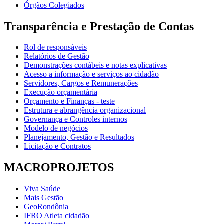
Órgãos Colegiados
Transparência e Prestação de Contas
Rol de responsáveis
Relatórios de Gestão
Demonstrações contábeis e notas explicativas
Acesso a informação e serviços ao cidadão
Servidores, Cargos e Remunerações
Execução orçamentária
Orçamento e Finanças - teste
Estrutura e abrangência organizacional
Governança e Controles internos
Modelo de negócios
Planejamento, Gestão e Resultados
Licitação e Contratos
MACROPROJETOS
Viva Saúde
Mais Gestão
GeoRondônia
IFRO Atleta cidadão