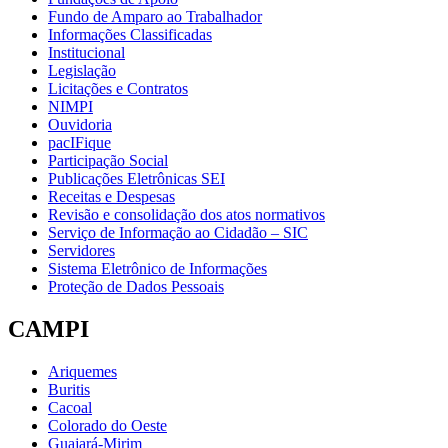
Fundo de Amparo ao Trabalhador
Informações Classificadas
Institucional
Legislação
Licitações e Contratos
NIMPI
Ouvidoria
pacIFique
Participação Social
Publicações Eletrônicas SEI
Receitas e Despesas
Revisão e consolidação dos atos normativos
Serviço de Informação ao Cidadão – SIC
Servidores
Sistema Eletrônico de Informações
Proteção de Dados Pessoais
CAMPI
Ariquemes
Buritis
Cacoal
Colorado do Oeste
Guajará-Mirim