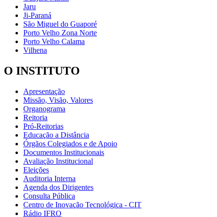
Jaru
Ji-Paraná
São Miguel do Guaporé
Porto Velho Zona Norte
Porto Velho Calama
Vilhena
O INSTITUTO
Apresentação
Missão, Visão, Valores
Organograma
Reitoria
Pró-Reitorias
Educação a Distância
Órgãos Colegiados e de Apoio
Documentos Institucionais
Avaliação Institucional
Eleições
Auditoria Interna
Agenda dos Dirigentes
Consulta Pública
Centro de Inovação Tecnológica - CIT
Rádio IFRO