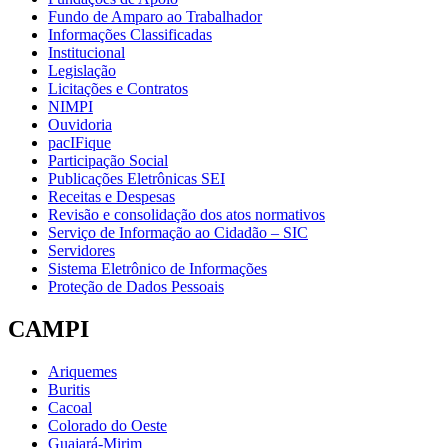
Fundo de Amparo ao Trabalhador
Informações Classificadas
Institucional
Legislação
Licitações e Contratos
NIMPI
Ouvidoria
pacIFique
Participação Social
Publicações Eletrônicas SEI
Receitas e Despesas
Revisão e consolidação dos atos normativos
Serviço de Informação ao Cidadão – SIC
Servidores
Sistema Eletrônico de Informações
Proteção de Dados Pessoais
CAMPI
Ariquemes
Buritis
Cacoal
Colorado do Oeste
Guajará-Mirim