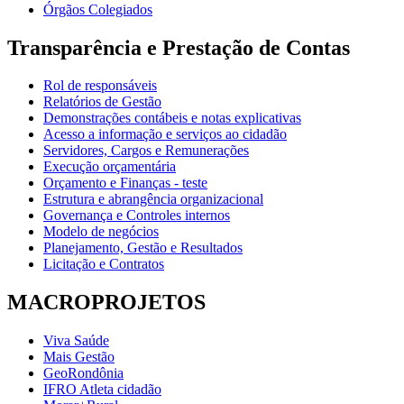
Órgãos Colegiados
Transparência e Prestação de Contas
Rol de responsáveis
Relatórios de Gestão
Demonstrações contábeis e notas explicativas
Acesso a informação e serviços ao cidadão
Servidores, Cargos e Remunerações
Execução orçamentária
Orçamento e Finanças - teste
Estrutura e abrangência organizacional
Governança e Controles internos
Modelo de negócios
Planejamento, Gestão e Resultados
Licitação e Contratos
MACROPROJETOS
Viva Saúde
Mais Gestão
GeoRondônia
IFRO Atleta cidadão