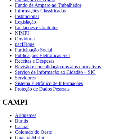
Fundo de Amparo ao Trabalhador
Informações Classificadas
Institucional
Legislação
Licitações e Contratos
NIMPI
Ouvidoria
pacIFique
Participação Social
Publicações Eletrônicas SEI
Receitas e Despesas
Revisão e consolidação dos atos normativos
Serviço de Informação ao Cidadão – SIC
Servidores
Sistema Eletrônico de Informações
Proteção de Dados Pessoais
CAMPI
Ariquemes
Buritis
Cacoal
Colorado do Oeste
Guajará-Mirim