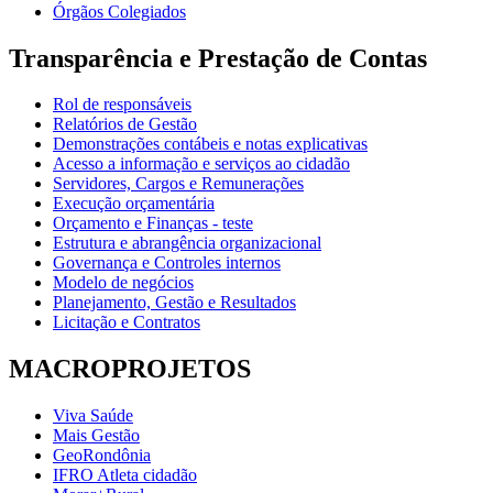
Órgãos Colegiados
Transparência e Prestação de Contas
Rol de responsáveis
Relatórios de Gestão
Demonstrações contábeis e notas explicativas
Acesso a informação e serviços ao cidadão
Servidores, Cargos e Remunerações
Execução orçamentária
Orçamento e Finanças - teste
Estrutura e abrangência organizacional
Governança e Controles internos
Modelo de negócios
Planejamento, Gestão e Resultados
Licitação e Contratos
MACROPROJETOS
Viva Saúde
Mais Gestão
GeoRondônia
IFRO Atleta cidadão