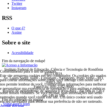
Twitter
Instagram
RSS
O que é?
Assine
Sobre o site
Acessibilidade
Fim da navegação de rodapé
Instituto Federal de Educação, Ciência e Tecnologia de Rondônia
Consentimento para o uso de cookies
REITORIA
Este site armazena cookies em seu computador. Os cookies são usados
Av. Lauro Sodré, 6500 - Censipam - Aeroporto, Porto Velho - RO,
para coletar informações sobre como você interage com nosso site e
76803-260
nos permite lembrar de você. Usamos essas informações para melhorar
Fone/Fax: (69) 2182-9600
e personalizar sua experiência de navegação e para análises e métricas
Horário de atendimento: de segunda a sexta-feira - das 08h às 12h e
sobre nossos visitantes. Se você recusar, suas informações não serão
das 14h às 18h
rastreadas quando você visitar este site. Um único cookie será usado
Fim do conteúdo da página
em seu navegador para lembrar sua preferência de não ser rastreado.
Voltar para o topo
Aceitar
Recusar