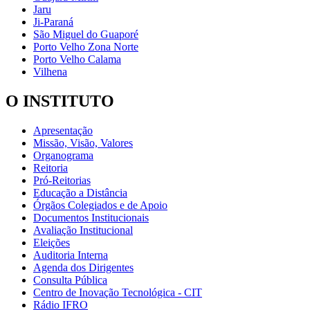
Jaru
Ji-Paraná
São Miguel do Guaporé
Porto Velho Zona Norte
Porto Velho Calama
Vilhena
O INSTITUTO
Apresentação
Missão, Visão, Valores
Organograma
Reitoria
Pró-Reitorias
Educação a Distância
Órgãos Colegiados e de Apoio
Documentos Institucionais
Avaliação Institucional
Eleições
Auditoria Interna
Agenda dos Dirigentes
Consulta Pública
Centro de Inovação Tecnológica - CIT
Rádio IFRO