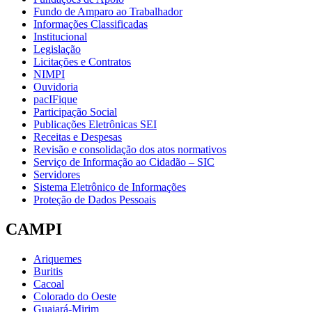
Fundo de Amparo ao Trabalhador
Informações Classificadas
Institucional
Legislação
Licitações e Contratos
NIMPI
Ouvidoria
pacIFique
Participação Social
Publicações Eletrônicas SEI
Receitas e Despesas
Revisão e consolidação dos atos normativos
Serviço de Informação ao Cidadão – SIC
Servidores
Sistema Eletrônico de Informações
Proteção de Dados Pessoais
CAMPI
Ariquemes
Buritis
Cacoal
Colorado do Oeste
Guajará-Mirim