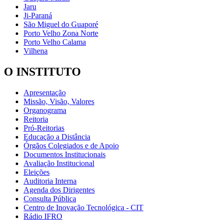
Jaru
Ji-Paraná
São Miguel do Guaporé
Porto Velho Zona Norte
Porto Velho Calama
Vilhena
O INSTITUTO
Apresentação
Missão, Visão, Valores
Organograma
Reitoria
Pró-Reitorias
Educação a Distância
Órgãos Colegiados e de Apoio
Documentos Institucionais
Avaliação Institucional
Eleições
Auditoria Interna
Agenda dos Dirigentes
Consulta Pública
Centro de Inovação Tecnológica - CIT
Rádio IFRO