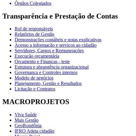
Órgãos Colegiados
Transparência e Prestação de Contas
Rol de responsáveis
Relatórios de Gestão
Demonstrações contábeis e notas explicativas
Acesso a informação e serviços ao cidadão
Servidores, Cargos e Remunerações
Execução orçamentária
Orçamento e Finanças - teste
Estrutura e abrangência organizacional
Governança e Controles internos
Modelo de negócios
Planejamento, Gestão e Resultados
Licitação e Contratos
MACROPROJETOS
Viva Saúde
Mais Gestão
GeoRondônia
IFRO Atleta cidadão