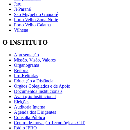
Jaru
Ji-Paraná
São Miguel do Guaporé
Porto Velho Zona Norte
Porto Velho Calama
Vilhena
O INSTITUTO
Apresentação
Missão, Visão, Valores
Organograma
Reitoria
Pró-Reitorias
Educação a Distância
Órgãos Colegiados e de Apoio
Documentos Institucionais
Avaliação Institucional
Eleições
Auditoria Interna
Agenda dos Dirigentes
Consulta Pública
Centro de Inovação Tecnológica - CIT
Rádio IFRO