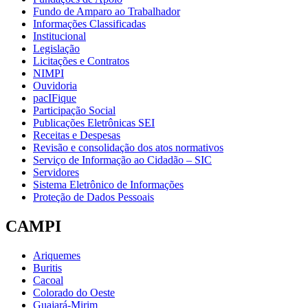
Fundo de Amparo ao Trabalhador
Informações Classificadas
Institucional
Legislação
Licitações e Contratos
NIMPI
Ouvidoria
pacIFique
Participação Social
Publicações Eletrônicas SEI
Receitas e Despesas
Revisão e consolidação dos atos normativos
Serviço de Informação ao Cidadão – SIC
Servidores
Sistema Eletrônico de Informações
Proteção de Dados Pessoais
CAMPI
Ariquemes
Buritis
Cacoal
Colorado do Oeste
Guajará-Mirim