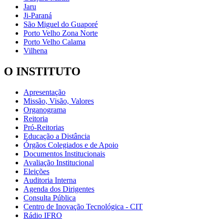
Jaru
Ji-Paraná
São Miguel do Guaporé
Porto Velho Zona Norte
Porto Velho Calama
Vilhena
O INSTITUTO
Apresentação
Missão, Visão, Valores
Organograma
Reitoria
Pró-Reitorias
Educação a Distância
Órgãos Colegiados e de Apoio
Documentos Institucionais
Avaliação Institucional
Eleições
Auditoria Interna
Agenda dos Dirigentes
Consulta Pública
Centro de Inovação Tecnológica - CIT
Rádio IFRO