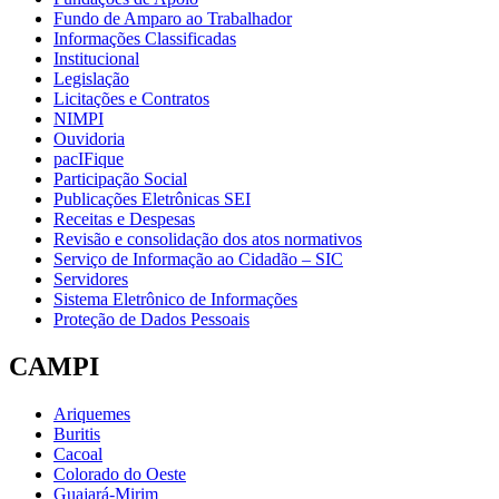
Fundo de Amparo ao Trabalhador
Informações Classificadas
Institucional
Legislação
Licitações e Contratos
NIMPI
Ouvidoria
pacIFique
Participação Social
Publicações Eletrônicas SEI
Receitas e Despesas
Revisão e consolidação dos atos normativos
Serviço de Informação ao Cidadão – SIC
Servidores
Sistema Eletrônico de Informações
Proteção de Dados Pessoais
CAMPI
Ariquemes
Buritis
Cacoal
Colorado do Oeste
Guajará-Mirim