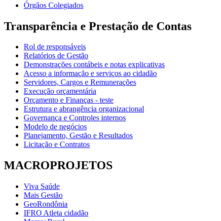
Órgãos Colegiados
Transparência e Prestação de Contas
Rol de responsáveis
Relatórios de Gestão
Demonstrações contábeis e notas explicativas
Acesso a informação e serviços ao cidadão
Servidores, Cargos e Remunerações
Execução orçamentária
Orçamento e Finanças - teste
Estrutura e abrangência organizacional
Governança e Controles internos
Modelo de negócios
Planejamento, Gestão e Resultados
Licitação e Contratos
MACROPROJETOS
Viva Saúde
Mais Gestão
GeoRondônia
IFRO Atleta cidadão