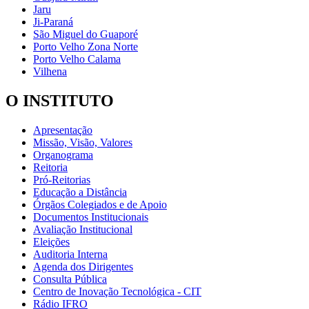
Jaru
Ji-Paraná
São Miguel do Guaporé
Porto Velho Zona Norte
Porto Velho Calama
Vilhena
O INSTITUTO
Apresentação
Missão, Visão, Valores
Organograma
Reitoria
Pró-Reitorias
Educação a Distância
Órgãos Colegiados e de Apoio
Documentos Institucionais
Avaliação Institucional
Eleições
Auditoria Interna
Agenda dos Dirigentes
Consulta Pública
Centro de Inovação Tecnológica - CIT
Rádio IFRO