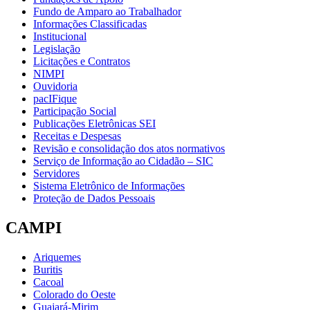
Fundo de Amparo ao Trabalhador
Informações Classificadas
Institucional
Legislação
Licitações e Contratos
NIMPI
Ouvidoria
pacIFique
Participação Social
Publicações Eletrônicas SEI
Receitas e Despesas
Revisão e consolidação dos atos normativos
Serviço de Informação ao Cidadão – SIC
Servidores
Sistema Eletrônico de Informações
Proteção de Dados Pessoais
CAMPI
Ariquemes
Buritis
Cacoal
Colorado do Oeste
Guajará-Mirim