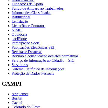
Fundações de Apoio
Fundo de Amparo ao Trabalhador
Informações Classificadas
Institucional
Legislação
Licitações e Contratos
NIMPI
Ouvidoria
pacIFique
Participação Social
Publicações Eletrônicas SEI
Receitas e Despesas
Revisão e consolidação dos atos normativos
Serviço de Informação ao Cidadão – SIC
Servidores
Sistema Eletrônico de Informações
Proteção de Dados Pessoais
CAMPI
Ariquemes
Buritis
Cacoal
Colorado do Oeste