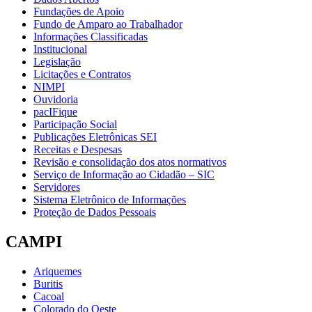
Fundações de Apoio
Fundo de Amparo ao Trabalhador
Informações Classificadas
Institucional
Legislação
Licitações e Contratos
NIMPI
Ouvidoria
pacIFique
Participação Social
Publicações Eletrônicas SEI
Receitas e Despesas
Revisão e consolidação dos atos normativos
Serviço de Informação ao Cidadão – SIC
Servidores
Sistema Eletrônico de Informações
Proteção de Dados Pessoais
CAMPI
Ariquemes
Buritis
Cacoal
Colorado do Oeste