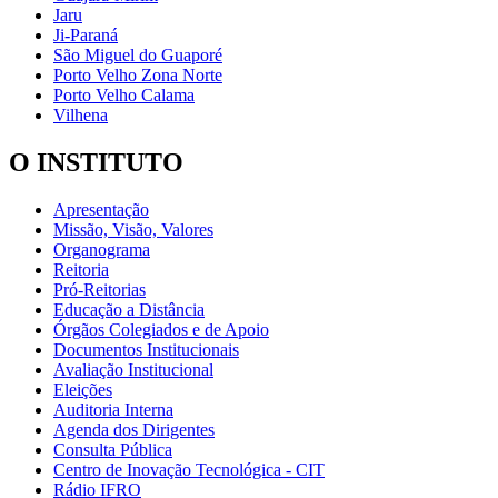
Jaru
Ji-Paraná
São Miguel do Guaporé
Porto Velho Zona Norte
Porto Velho Calama
Vilhena
O INSTITUTO
Apresentação
Missão, Visão, Valores
Organograma
Reitoria
Pró-Reitorias
Educação a Distância
Órgãos Colegiados e de Apoio
Documentos Institucionais
Avaliação Institucional
Eleições
Auditoria Interna
Agenda dos Dirigentes
Consulta Pública
Centro de Inovação Tecnológica - CIT
Rádio IFRO