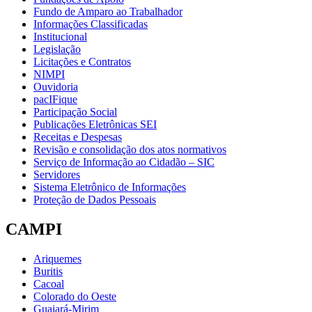
Fundo de Amparo ao Trabalhador
Informações Classificadas
Institucional
Legislação
Licitações e Contratos
NIMPI
Ouvidoria
pacIFique
Participação Social
Publicações Eletrônicas SEI
Receitas e Despesas
Revisão e consolidação dos atos normativos
Serviço de Informação ao Cidadão – SIC
Servidores
Sistema Eletrônico de Informações
Proteção de Dados Pessoais
CAMPI
Ariquemes
Buritis
Cacoal
Colorado do Oeste
Guajará-Mirim