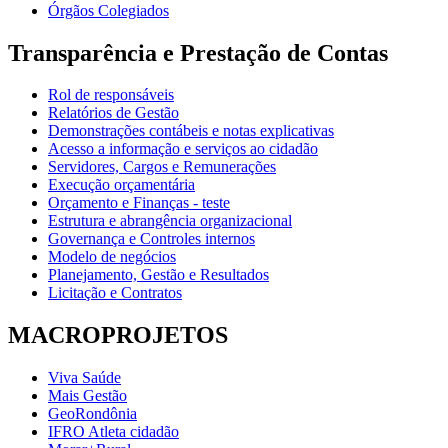
Órgãos Colegiados
Transparência e Prestação de Contas
Rol de responsáveis
Relatórios de Gestão
Demonstrações contábeis e notas explicativas
Acesso a informação e serviços ao cidadão
Servidores, Cargos e Remunerações
Execução orçamentária
Orçamento e Finanças - teste
Estrutura e abrangência organizacional
Governança e Controles internos
Modelo de negócios
Planejamento, Gestão e Resultados
Licitação e Contratos
MACROPROJETOS
Viva Saúde
Mais Gestão
GeoRondônia
IFRO Atleta cidadão