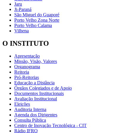
Jaru
Ji-Paraná
São Miguel do Guaporé
Porto Velho Zona Norte
Porto Velho Calama
Vilhena
O INSTITUTO
Apresentação
Missão, Visão, Valores
Organograma
Reitoria
Pró-Reitorias
Educação a Distância
Órgãos Colegiados e de Apoio
Documentos Institucionais
Avaliação Institucional
Eleições
Auditoria Interna
Agenda dos Dirigentes
Consulta Pública
Centro de Inovação Tecnológica - CIT
Rádio IFRO