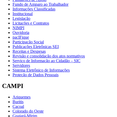
Fundo de Amparo ao Trabalhador
Informações Classificadas
Institucional
Legislação
Licitações e Contratos
NIMPI
Ouvidoria
pacIFique
Participação Social
Publicações Eletrônicas SEI
Receitas e Despesas
Revisão e consolidação dos atos normativos
Serviço de Informação ao Cidadão – SIC
Servidores
Sistema Eletrônico de Informações
Proteção de Dados Pessoais
CAMPI
Ariquemes
Buritis
Cacoal
Colorado do Oeste
Guajará-Mirim