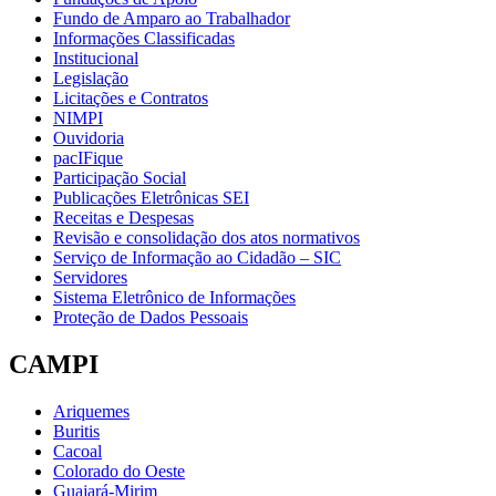
Fundo de Amparo ao Trabalhador
Informações Classificadas
Institucional
Legislação
Licitações e Contratos
NIMPI
Ouvidoria
pacIFique
Participação Social
Publicações Eletrônicas SEI
Receitas e Despesas
Revisão e consolidação dos atos normativos
Serviço de Informação ao Cidadão – SIC
Servidores
Sistema Eletrônico de Informações
Proteção de Dados Pessoais
CAMPI
Ariquemes
Buritis
Cacoal
Colorado do Oeste
Guajará-Mirim