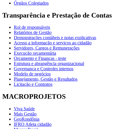
Órgãos Colegiados
Transparência e Prestação de Contas
Rol de responsáveis
Relatórios de Gestão
Demonstrações contábeis e notas explicativas
Acesso a informação e serviços ao cidadão
Servidores, Cargos e Remunerações
Execução orçamentária
Orçamento e Finanças - teste
Estrutura e abrangência organizacional
Governança e Controles internos
Modelo de negócios
Planejamento, Gestão e Resultados
Licitação e Contratos
MACROPROJETOS
Viva Saúde
Mais Gestão
GeoRondônia
IFRO Atleta cidadão