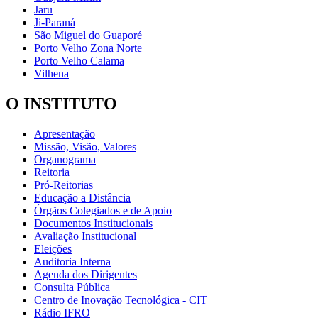
Jaru
Ji-Paraná
São Miguel do Guaporé
Porto Velho Zona Norte
Porto Velho Calama
Vilhena
O INSTITUTO
Apresentação
Missão, Visão, Valores
Organograma
Reitoria
Pró-Reitorias
Educação a Distância
Órgãos Colegiados e de Apoio
Documentos Institucionais
Avaliação Institucional
Eleições
Auditoria Interna
Agenda dos Dirigentes
Consulta Pública
Centro de Inovação Tecnológica - CIT
Rádio IFRO