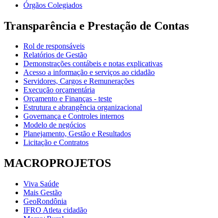
Órgãos Colegiados
Transparência e Prestação de Contas
Rol de responsáveis
Relatórios de Gestão
Demonstrações contábeis e notas explicativas
Acesso a informação e serviços ao cidadão
Servidores, Cargos e Remunerações
Execução orçamentária
Orçamento e Finanças - teste
Estrutura e abrangência organizacional
Governança e Controles internos
Modelo de negócios
Planejamento, Gestão e Resultados
Licitação e Contratos
MACROPROJETOS
Viva Saúde
Mais Gestão
GeoRondônia
IFRO Atleta cidadão