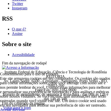
Twitter
Instagram
RSS
O que é?
Assine
Sobre o site
Acessibilidade
Fim da navegação de rodapé
Instituto Federal de Educação, Ciência e Tecnologia de Rondônia
Consentimento para o uso de cookies
REITORIA
Este site armazena cookies em seu computador. Os cookies são usados
Av. Lauro Sodré, 6500 - Censipam - Aeroporto, Porto Velho - RO,
para coletar informações sobre como você interage com nosso site e
76803-260
nos permite lembrar de você. Usamos essas informações para melhorar
Fone/Fax: (69) 2182-9600
e personalizar sua experiência de navegação e para análises e métricas
Horário de atendimento: de segunda a sexta-feira - das 08h às 12h e
sobre nossos visitantes. Se você recusar, suas informações não serão
das 14h às 18h
rastreadas quando você visitar este site. Um único cookie será usado
Fim do conteúdo da página
em seu navegador para lembrar sua preferência de não ser rastreado.
Voltar para o topo
Aceitar
Recusar