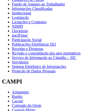
Fundo de Amparo ao Trabalhador
Informações Classificadas
Institucional
Legislação
Licitações e Contratos
NIMPI
Ouvidoria
pacIFique
Participação Social
Publicações Eletrônicas SEI
Receitas e Despesas
Revisão e consolidação dos atos normativos
Serviço de Informação ao Cidadão – SIC
Servidores
Sistema Eletrônico de Informações
Proteção de Dados Pessoais
CAMPI
Ariquemes
Buritis
Cacoal
Colorado do Oeste
Guajará-Mirim