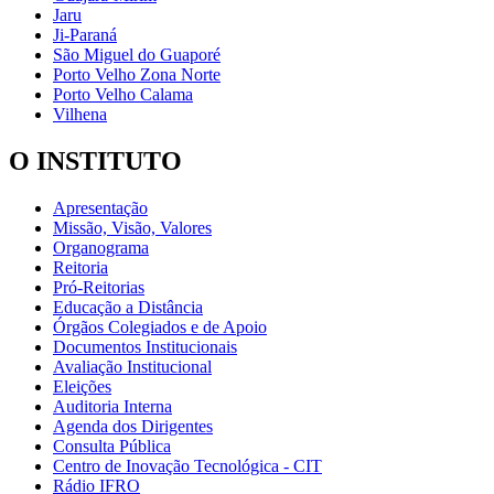
Jaru
Ji-Paraná
São Miguel do Guaporé
Porto Velho Zona Norte
Porto Velho Calama
Vilhena
O INSTITUTO
Apresentação
Missão, Visão, Valores
Organograma
Reitoria
Pró-Reitorias
Educação a Distância
Órgãos Colegiados e de Apoio
Documentos Institucionais
Avaliação Institucional
Eleições
Auditoria Interna
Agenda dos Dirigentes
Consulta Pública
Centro de Inovação Tecnológica - CIT
Rádio IFRO