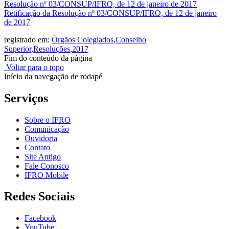
Resolução nº 03/CONSUP/IFRO, de 12 de janeiro de 2017
Retificação da Resolução nº 03/CONSUP/IFRO, de 12 de janeiro
de 2017
registrado em:
Órgãos Colegiados
,
Conselho
Superior
,
Resoluções
,
2017
Fim do conteúdo da página
Voltar para o topo
Início da navegação de rodapé
Serviços
Sobre o IFRO
Comunicação
Ouvidoria
Contato
Site Antigo
Fale Conosco
IFRO Mobile
Redes Sociais
Facebook
YouTube