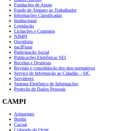
Fundações de Apoio
Fundo de Amparo ao Trabalhador
Informações Classificadas
Institucional
Legislação
Licitações e Contratos
NIMPI
Ouvidoria
pacIFique
Participação Social
Publicações Eletrônicas SEI
Receitas e Despesas
Revisão e consolidação dos atos normativos
Serviço de Informação ao Cidadão – SIC
Servidores
Sistema Eletrônico de Informações
Proteção de Dados Pessoais
CAMPI
Ariquemes
Buritis
Cacoal
Colorado do Oeste