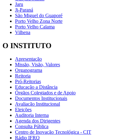
Jaru
Ji-Paraná
São Miguel do Guaporé
Porto Velho Zona Norte
Porto Velho Calama
Vilhena
O INSTITUTO
Apresentação
Missão, Visão, Valores
Organograma
Reitoria
Pró-Reitorias
Educação a Distância
Órgãos Colegiados e de Apoio
Documentos Institucionais
Avaliação Institucional
Eleições
Auditoria Interna
Agenda dos Dirigentes
Consulta Pública
Centro de Inovação Tecnológica - CIT
Rádio IFRO