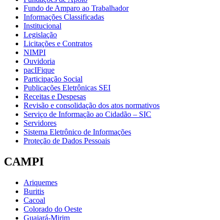
Fundo de Amparo ao Trabalhador
Informações Classificadas
Institucional
Legislação
Licitações e Contratos
NIMPI
Ouvidoria
pacIFique
Participação Social
Publicações Eletrônicas SEI
Receitas e Despesas
Revisão e consolidação dos atos normativos
Serviço de Informação ao Cidadão – SIC
Servidores
Sistema Eletrônico de Informações
Proteção de Dados Pessoais
CAMPI
Ariquemes
Buritis
Cacoal
Colorado do Oeste
Guajará-Mirim