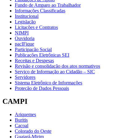
Fundo de Amparo ao Trabalhador
Informações Classificadas
Institucional
Legislação
Licitações e Contratos
NIMPI
Ouvidoria
pacIFique
Participação Social
Publicações Eletrônicas SEI
Receitas e Despesas
Revisão e consolidação dos atos normativos
Serviço de Informação ao Cidadão – SIC
Servidores
Sistema Eletrônico de Informações
Proteção de Dados Pessoais
CAMPI
Ariquemes
Buritis
Cacoal
Colorado do Oeste
Guajará-Mirim