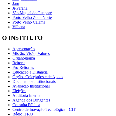
Jaru
Ji-Paraná
São Miguel do Guaporé
Porto Velho Zona Norte
Porto Velho Calama
Vilhena
O INSTITUTO
Apresentação
Missão, Visão, Valores
Organograma
Reitoria
Pró-Reitorias
Educação a Distância
Órgãos Colegiados e de Apoio
Documentos Institucionais
Avaliação Institucional
Eleições
Auditoria Interna
Agenda dos Dirigentes
Consulta Pública
Centro de Inovação Tecnológica - CIT
Rádio IFRO