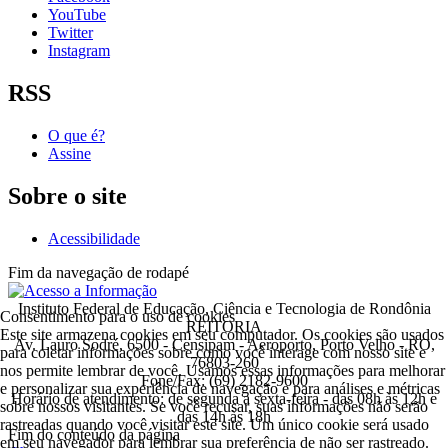
YouTube
Twitter
Instagram
RSS
O que é?
Assine
Sobre o site
Acessibilidade
Fim da navegação de rodapé
Instituto Federal de Educação, Ciência e Tecnologia de Rondônia
Consentimento para o uso de cookies
REITORIA
Este site armazena cookies em seu computador. Os cookies são usados
Av. Lauro Sodré, 6500 - Censipam - Aeroporto, Porto Velho - RO,
para coletar informações sobre como você interage com nosso site e
76803-260
nos permite lembrar de você. Usamos essas informações para melhorar
Fone/Fax: (69) 2182-9600
e personalizar sua experiência de navegação e para análises e métricas
Horário de atendimento: de segunda a sexta-feira - das 08h às 12h e
sobre nossos visitantes. Se você recusar, suas informações não serão
das 14h às 18h
rastreadas quando você visitar este site. Um único cookie será usado
Fim do conteúdo da página
em seu navegador para lembrar sua preferência de não ser rastreado.