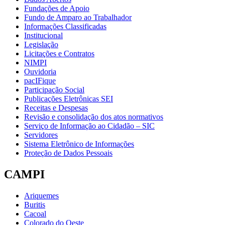
Fundações de Apoio
Fundo de Amparo ao Trabalhador
Informações Classificadas
Institucional
Legislação
Licitações e Contratos
NIMPI
Ouvidoria
pacIFique
Participação Social
Publicações Eletrônicas SEI
Receitas e Despesas
Revisão e consolidação dos atos normativos
Serviço de Informação ao Cidadão – SIC
Servidores
Sistema Eletrônico de Informações
Proteção de Dados Pessoais
CAMPI
Ariquemes
Buritis
Cacoal
Colorado do Oeste