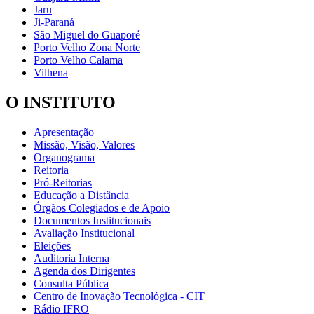
Jaru
Ji-Paraná
São Miguel do Guaporé
Porto Velho Zona Norte
Porto Velho Calama
Vilhena
O INSTITUTO
Apresentação
Missão, Visão, Valores
Organograma
Reitoria
Pró-Reitorias
Educação a Distância
Órgãos Colegiados e de Apoio
Documentos Institucionais
Avaliação Institucional
Eleições
Auditoria Interna
Agenda dos Dirigentes
Consulta Pública
Centro de Inovação Tecnológica - CIT
Rádio IFRO