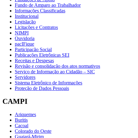
Fundo de Amparo ao Trabalhador
Informações Classificadas
Institucional
Legislação
Licitações e Contratos
NIMPI
Ouvidoria
pacIFique
Participação Social
Publicações Eletrônicas SEI
Receitas e Despesas
Revisão e consolidação dos atos normativos
Serviço de Informação ao Cidadão – SIC
Servidores
Sistema Eletrônico de Informações
Proteção de Dados Pessoais
CAMPI
Ariquemes
Buritis
Cacoal
Colorado do Oeste
Guajará-Mirim