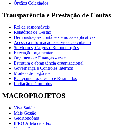
Órgãos Colegiados
Transparência e Prestação de Contas
Rol de responsáveis
Relatórios de Gestão
Demonstrações contábeis e notas explicativas
Acesso a informação e serviços ao cidadão
Servidores, Cargos e Remunerações
Execução orçamentária
Orçamento e Finanças - teste
Estrutura e abrangência organizacional
Governança e Controles internos
Modelo de negócios
Planejamento, Gestão e Resultados
Licitação e Contratos
MACROPROJETOS
Viva Saúde
Mais Gestão
GeoRondônia
IFRO Atleta cidadão