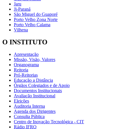
Jaru
Ji-Paraná
São Miguel do Guaporé
Porto Velho Zona Norte
Porto Velho Calama
Vilhena
O INSTITUTO
Apresentação
Missão, Visão, Valores
Organograma
Reitoria
Pró-Reitorias
Educação a Distância
Órgãos Colegiados e de Apoio
Documentos Institucionais
Avaliação Institucional
Eleições
Auditoria Interna
Agenda dos Dirigentes
Consulta Pública
Centro de Inovação Tecnológica - CIT
Rádio IFRO