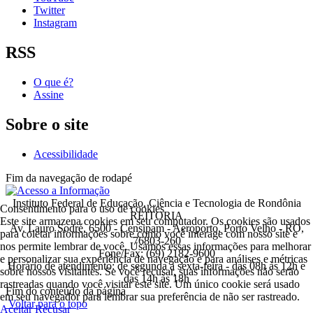
Twitter
Instagram
RSS
O que é?
Assine
Sobre o site
Acessibilidade
Fim da navegação de rodapé
Instituto Federal de Educação, Ciência e Tecnologia de Rondônia
Consentimento para o uso de cookies
REITORIA
Este site armazena cookies em seu computador. Os cookies são usados
Av. Lauro Sodré, 6500 - Censipam - Aeroporto, Porto Velho - RO,
para coletar informações sobre como você interage com nosso site e
76803-260
nos permite lembrar de você. Usamos essas informações para melhorar
Fone/Fax: (69) 2182-9600
e personalizar sua experiência de navegação e para análises e métricas
Horário de atendimento: de segunda a sexta-feira - das 08h às 12h e
sobre nossos visitantes. Se você recusar, suas informações não serão
das 14h às 18h
rastreadas quando você visitar este site. Um único cookie será usado
Fim do conteúdo da página
em seu navegador para lembrar sua preferência de não ser rastreado.
Voltar para o topo
Aceitar
Recusar