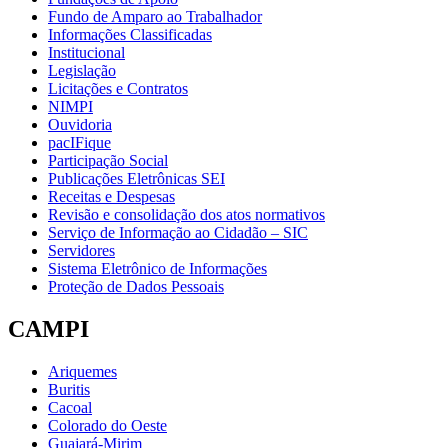
Fundo de Amparo ao Trabalhador
Informações Classificadas
Institucional
Legislação
Licitações e Contratos
NIMPI
Ouvidoria
pacIFique
Participação Social
Publicações Eletrônicas SEI
Receitas e Despesas
Revisão e consolidação dos atos normativos
Serviço de Informação ao Cidadão – SIC
Servidores
Sistema Eletrônico de Informações
Proteção de Dados Pessoais
CAMPI
Ariquemes
Buritis
Cacoal
Colorado do Oeste
Guajará-Mirim