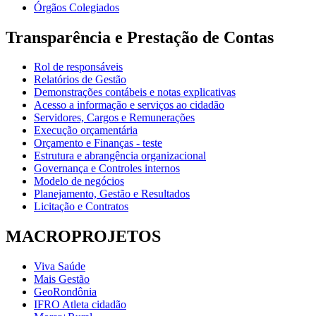
Órgãos Colegiados
Transparência e Prestação de Contas
Rol de responsáveis
Relatórios de Gestão
Demonstrações contábeis e notas explicativas
Acesso a informação e serviços ao cidadão
Servidores, Cargos e Remunerações
Execução orçamentária
Orçamento e Finanças - teste
Estrutura e abrangência organizacional
Governança e Controles internos
Modelo de negócios
Planejamento, Gestão e Resultados
Licitação e Contratos
MACROPROJETOS
Viva Saúde
Mais Gestão
GeoRondônia
IFRO Atleta cidadão