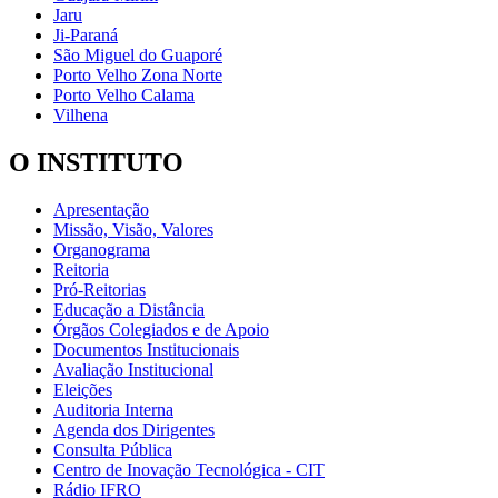
Jaru
Ji-Paraná
São Miguel do Guaporé
Porto Velho Zona Norte
Porto Velho Calama
Vilhena
O INSTITUTO
Apresentação
Missão, Visão, Valores
Organograma
Reitoria
Pró-Reitorias
Educação a Distância
Órgãos Colegiados e de Apoio
Documentos Institucionais
Avaliação Institucional
Eleições
Auditoria Interna
Agenda dos Dirigentes
Consulta Pública
Centro de Inovação Tecnológica - CIT
Rádio IFRO