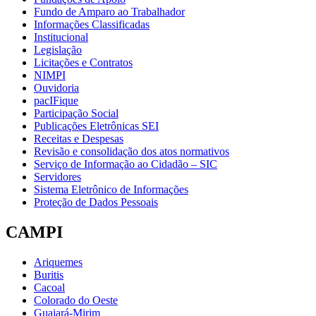
Fundo de Amparo ao Trabalhador
Informações Classificadas
Institucional
Legislação
Licitações e Contratos
NIMPI
Ouvidoria
pacIFique
Participação Social
Publicações Eletrônicas SEI
Receitas e Despesas
Revisão e consolidação dos atos normativos
Serviço de Informação ao Cidadão – SIC
Servidores
Sistema Eletrônico de Informações
Proteção de Dados Pessoais
CAMPI
Ariquemes
Buritis
Cacoal
Colorado do Oeste
Guajará-Mirim