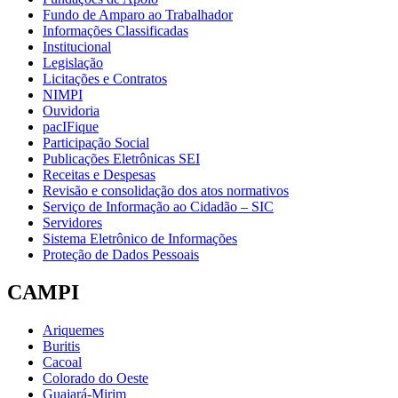
Fundo de Amparo ao Trabalhador
Informações Classificadas
Institucional
Legislação
Licitações e Contratos
NIMPI
Ouvidoria
pacIFique
Participação Social
Publicações Eletrônicas SEI
Receitas e Despesas
Revisão e consolidação dos atos normativos
Serviço de Informação ao Cidadão – SIC
Servidores
Sistema Eletrônico de Informações
Proteção de Dados Pessoais
CAMPI
Ariquemes
Buritis
Cacoal
Colorado do Oeste
Guajará-Mirim