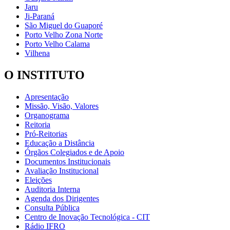
Jaru
Ji-Paraná
São Miguel do Guaporé
Porto Velho Zona Norte
Porto Velho Calama
Vilhena
O INSTITUTO
Apresentação
Missão, Visão, Valores
Organograma
Reitoria
Pró-Reitorias
Educação a Distância
Órgãos Colegiados e de Apoio
Documentos Institucionais
Avaliação Institucional
Eleições
Auditoria Interna
Agenda dos Dirigentes
Consulta Pública
Centro de Inovação Tecnológica - CIT
Rádio IFRO