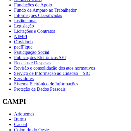
Fundações de Apoio
Fundo de Amparo ao Trabalhador
Informações Classificadas
Institucional
Legislação
Licitações e Contratos
NIMPI
Ouvidoria
pacIFique
Participação Social
Publicações Eletrônicas SEI
Receitas e Despesas
Revisão e consolidação dos atos normativos
Serviço de Informação ao Cidadão – SIC
Servidores
Sistema Eletrônico de Informações
Proteção de Dados Pessoais
CAMPI
Ariquemes
Buritis
Cacoal
Colorado do Oeste