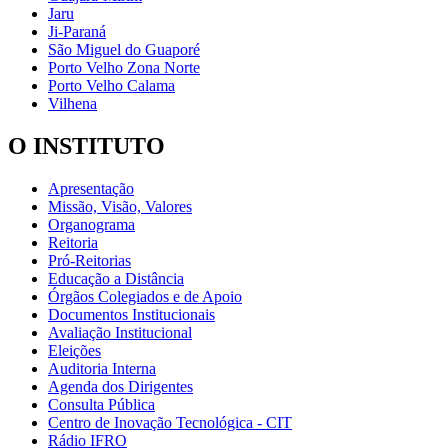
Jaru
Ji-Paraná
São Miguel do Guaporé
Porto Velho Zona Norte
Porto Velho Calama
Vilhena
O INSTITUTO
Apresentação
Missão, Visão, Valores
Organograma
Reitoria
Pró-Reitorias
Educação a Distância
Órgãos Colegiados e de Apoio
Documentos Institucionais
Avaliação Institucional
Eleições
Auditoria Interna
Agenda dos Dirigentes
Consulta Pública
Centro de Inovação Tecnológica - CIT
Rádio IFRO