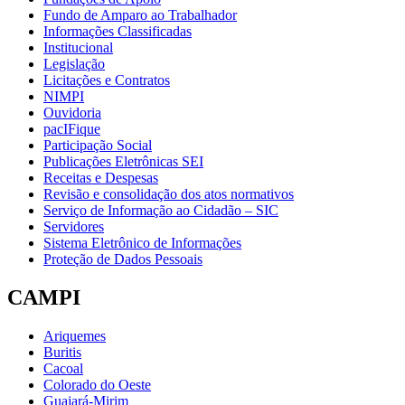
Fundo de Amparo ao Trabalhador
Informações Classificadas
Institucional
Legislação
Licitações e Contratos
NIMPI
Ouvidoria
pacIFique
Participação Social
Publicações Eletrônicas SEI
Receitas e Despesas
Revisão e consolidação dos atos normativos
Serviço de Informação ao Cidadão – SIC
Servidores
Sistema Eletrônico de Informações
Proteção de Dados Pessoais
CAMPI
Ariquemes
Buritis
Cacoal
Colorado do Oeste
Guajará-Mirim