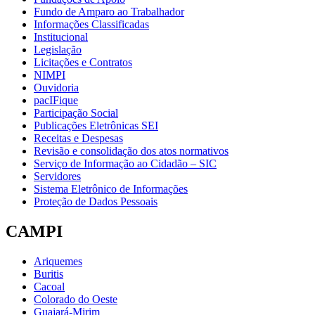
Fundo de Amparo ao Trabalhador
Informações Classificadas
Institucional
Legislação
Licitações e Contratos
NIMPI
Ouvidoria
pacIFique
Participação Social
Publicações Eletrônicas SEI
Receitas e Despesas
Revisão e consolidação dos atos normativos
Serviço de Informação ao Cidadão – SIC
Servidores
Sistema Eletrônico de Informações
Proteção de Dados Pessoais
CAMPI
Ariquemes
Buritis
Cacoal
Colorado do Oeste
Guajará-Mirim