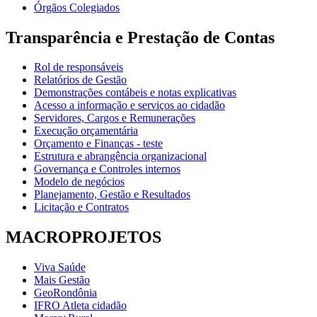
Órgãos Colegiados
Transparência e Prestação de Contas
Rol de responsáveis
Relatórios de Gestão
Demonstrações contábeis e notas explicativas
Acesso a informação e serviços ao cidadão
Servidores, Cargos e Remunerações
Execução orçamentária
Orçamento e Finanças - teste
Estrutura e abrangência organizacional
Governança e Controles internos
Modelo de negócios
Planejamento, Gestão e Resultados
Licitação e Contratos
MACROPROJETOS
Viva Saúde
Mais Gestão
GeoRondônia
IFRO Atleta cidadão