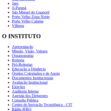
Jaru
Ji-Paraná
São Miguel do Guaporé
Porto Velho Zona Norte
Porto Velho Calama
Vilhena
O INSTITUTO
Apresentação
Missão, Visão, Valores
Organograma
Reitoria
Pró-Reitorias
Educação a Distância
Órgãos Colegiados e de Apoio
Documentos Institucionais
Avaliação Institucional
Eleições
Auditoria Interna
Agenda dos Dirigentes
Consulta Pública
Centro de Inovação Tecnológica - CIT
Rádio IFRO