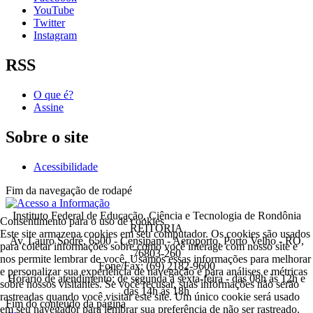
YouTube
Twitter
Instagram
RSS
O que é?
Assine
Sobre o site
Acessibilidade
Fim da navegação de rodapé
Instituto Federal de Educação, Ciência e Tecnologia de Rondônia
Consentimento para o uso de cookies
REITORIA
Este site armazena cookies em seu computador. Os cookies são usados
Av. Lauro Sodré, 6500 - Censipam - Aeroporto, Porto Velho - RO,
para coletar informações sobre como você interage com nosso site e
76803-260
nos permite lembrar de você. Usamos essas informações para melhorar
Fone/Fax: (69) 2182-9600
e personalizar sua experiência de navegação e para análises e métricas
Horário de atendimento: de segunda a sexta-feira - das 08h às 12h e
sobre nossos visitantes. Se você recusar, suas informações não serão
das 14h às 18h
rastreadas quando você visitar este site. Um único cookie será usado
Fim do conteúdo da página
em seu navegador para lembrar sua preferência de não ser rastreado.