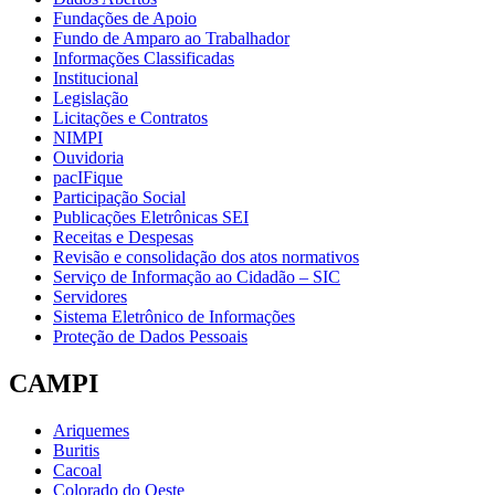
Fundações de Apoio
Fundo de Amparo ao Trabalhador
Informações Classificadas
Institucional
Legislação
Licitações e Contratos
NIMPI
Ouvidoria
pacIFique
Participação Social
Publicações Eletrônicas SEI
Receitas e Despesas
Revisão e consolidação dos atos normativos
Serviço de Informação ao Cidadão – SIC
Servidores
Sistema Eletrônico de Informações
Proteção de Dados Pessoais
CAMPI
Ariquemes
Buritis
Cacoal
Colorado do Oeste