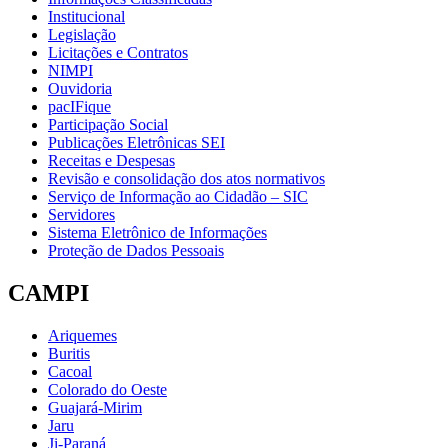
Institucional
Legislação
Licitações e Contratos
NIMPI
Ouvidoria
pacIFique
Participação Social
Publicações Eletrônicas SEI
Receitas e Despesas
Revisão e consolidação dos atos normativos
Serviço de Informação ao Cidadão – SIC
Servidores
Sistema Eletrônico de Informações
Proteção de Dados Pessoais
CAMPI
Ariquemes
Buritis
Cacoal
Colorado do Oeste
Guajará-Mirim
Jaru
Ji-Paraná