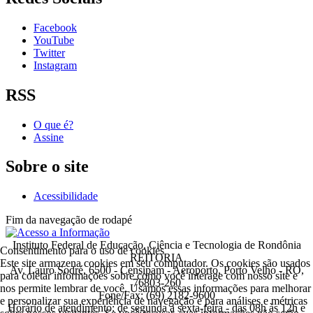
Facebook
YouTube
Twitter
Instagram
RSS
O que é?
Assine
Sobre o site
Acessibilidade
Fim da navegação de rodapé
Instituto Federal de Educação, Ciência e Tecnologia de Rondônia
Consentimento para o uso de cookies
REITORIA
Este site armazena cookies em seu computador. Os cookies são usados
Av. Lauro Sodré, 6500 - Censipam - Aeroporto, Porto Velho - RO,
para coletar informações sobre como você interage com nosso site e
76803-260
nos permite lembrar de você. Usamos essas informações para melhorar
Fone/Fax: (69) 2182-9600
e personalizar sua experiência de navegação e para análises e métricas
Horário de atendimento: de segunda a sexta-feira - das 08h às 12h e