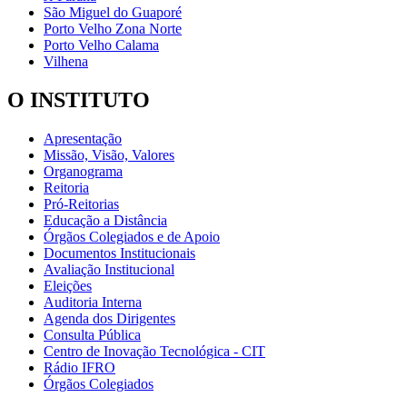
São Miguel do Guaporé
Porto Velho Zona Norte
Porto Velho Calama
Vilhena
O INSTITUTO
Apresentação
Missão, Visão, Valores
Organograma
Reitoria
Pró-Reitorias
Educação a Distância
Órgãos Colegiados e de Apoio
Documentos Institucionais
Avaliação Institucional
Eleições
Auditoria Interna
Agenda dos Dirigentes
Consulta Pública
Centro de Inovação Tecnológica - CIT
Rádio IFRO
Órgãos Colegiados