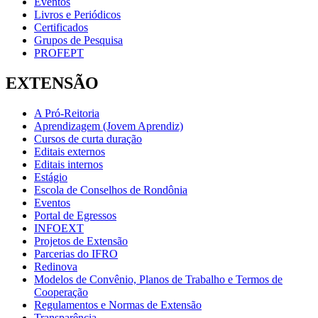
Eventos
Livros e Periódicos
Certificados
Grupos de Pesquisa
PROFEPT
EXTENSÃO
A Pró-Reitoria
Aprendizagem (Jovem Aprendiz)
Cursos de curta duração
Editais externos
Editais internos
Estágio
Escola de Conselhos de Rondônia
Eventos
Portal de Egressos
INFOEXT
Projetos de Extensão
Parcerias do IFRO
Redinova
Modelos de Convênio, Planos de Trabalho e Termos de
Cooperação
Regulamentos e Normas de Extensão
Transparência