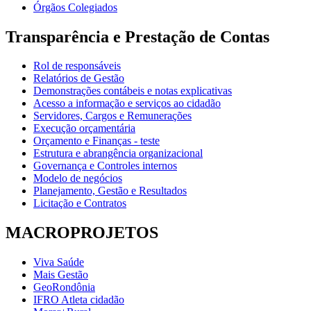
Órgãos Colegiados
Transparência e Prestação de Contas
Rol de responsáveis
Relatórios de Gestão
Demonstrações contábeis e notas explicativas
Acesso a informação e serviços ao cidadão
Servidores, Cargos e Remunerações
Execução orçamentária
Orçamento e Finanças - teste
Estrutura e abrangência organizacional
Governança e Controles internos
Modelo de negócios
Planejamento, Gestão e Resultados
Licitação e Contratos
MACROPROJETOS
Viva Saúde
Mais Gestão
GeoRondônia
IFRO Atleta cidadão