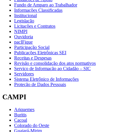
Fundo de Amparo ao Trabalhador
Informações Classificadas
Institucional
Legislação
Licitações e Contratos
NIMPI
Ouvidoria
pacIFique
Participação Social
Publicações Eletrônicas SEI
Receitas e Despesas
Revisão e consolidação dos atos normativos
Serviço de Informação ao Cidadão – SIC
Servidores
Sistema Eletrônico de Informações
Proteção de Dados Pessoais
CAMPI
Ariquemes
Buritis
Cacoal
Colorado do Oeste
Guajará-Mirim