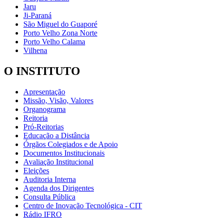
Jaru
Ji-Paraná
São Miguel do Guaporé
Porto Velho Zona Norte
Porto Velho Calama
Vilhena
O INSTITUTO
Apresentação
Missão, Visão, Valores
Organograma
Reitoria
Pró-Reitorias
Educação a Distância
Órgãos Colegiados e de Apoio
Documentos Institucionais
Avaliação Institucional
Eleições
Auditoria Interna
Agenda dos Dirigentes
Consulta Pública
Centro de Inovação Tecnológica - CIT
Rádio IFRO