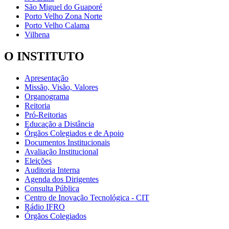
São Miguel do Guaporé
Porto Velho Zona Norte
Porto Velho Calama
Vilhena
O INSTITUTO
Apresentação
Missão, Visão, Valores
Organograma
Reitoria
Pró-Reitorias
Educação a Distância
Órgãos Colegiados e de Apoio
Documentos Institucionais
Avaliação Institucional
Eleições
Auditoria Interna
Agenda dos Dirigentes
Consulta Pública
Centro de Inovação Tecnológica - CIT
Rádio IFRO
Órgãos Colegiados