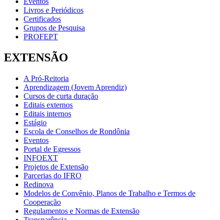
Eventos
Livros e Periódicos
Certificados
Grupos de Pesquisa
PROFEPT
EXTENSÃO
A Pró-Reitoria
Aprendizagem (Jovem Aprendiz)
Cursos de curta duração
Editais externos
Editais internos
Estágio
Escola de Conselhos de Rondônia
Eventos
Portal de Egressos
INFOEXT
Projetos de Extensão
Parcerias do IFRO
Redinova
Modelos de Convênio, Planos de Trabalho e Termos de
Cooperação
Regulamentos e Normas de Extensão
Transparência