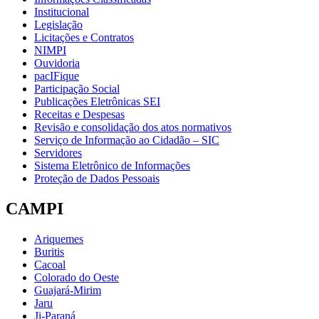
Institucional
Legislação
Licitações e Contratos
NIMPI
Ouvidoria
pacIFique
Participação Social
Publicações Eletrônicas SEI
Receitas e Despesas
Revisão e consolidação dos atos normativos
Serviço de Informação ao Cidadão – SIC
Servidores
Sistema Eletrônico de Informações
Proteção de Dados Pessoais
CAMPI
Ariquemes
Buritis
Cacoal
Colorado do Oeste
Guajará-Mirim
Jaru
Ji-Paraná