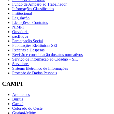
Fundo de Amparo ao Trabalhador
Informações Classificadas
Institucional
Legislação
Licitações e Contratos
NIMPI
Ouvidoria
pacIFique
Participação Social
Publicações Eletrônicas SEI
Receitas e Despesas
Revisão e consolidação dos atos normativos
Serviço de Informação ao Cidadão – SIC
Servidores
Sistema Eletrônico de Informações
Proteção de Dados Pessoais
CAMPI
Ariquemes
Buritis
Cacoal
Colorado do Oeste
Guajará-Mirim