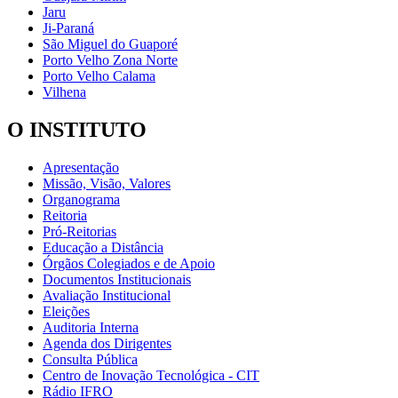
Jaru
Ji-Paraná
São Miguel do Guaporé
Porto Velho Zona Norte
Porto Velho Calama
Vilhena
O INSTITUTO
Apresentação
Missão, Visão, Valores
Organograma
Reitoria
Pró-Reitorias
Educação a Distância
Órgãos Colegiados e de Apoio
Documentos Institucionais
Avaliação Institucional
Eleições
Auditoria Interna
Agenda dos Dirigentes
Consulta Pública
Centro de Inovação Tecnológica - CIT
Rádio IFRO