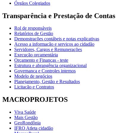
Órgãos Colegiados
Transparência e Prestação de Contas
Rol de responsáveis
Relatórios de Gestão
Demonstrações contábeis e notas explicativas
Acesso a informação e serviços ao cidadão
Servidores, Cargos e Remunerações
Execução orçamentária
Orçamento e Finanças - teste
Estrutura e abrangência organizacional
Governança e Controles internos
Modelo de negócios
Planejamento, Gestão e Resultados
Licitação e Contratos
MACROPROJETOS
Viva Saúde
Mais Gestão
GeoRondônia
IFRO Atleta cidadão