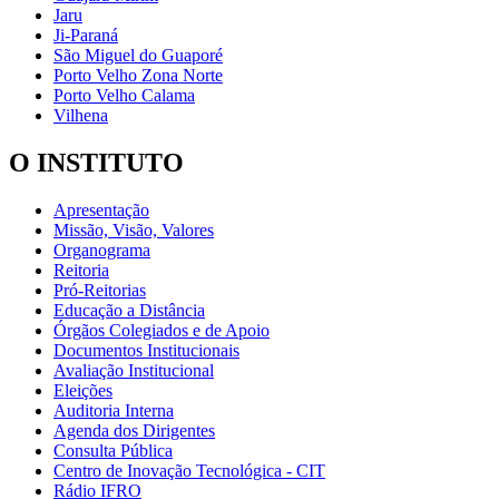
Jaru
Ji-Paraná
São Miguel do Guaporé
Porto Velho Zona Norte
Porto Velho Calama
Vilhena
O INSTITUTO
Apresentação
Missão, Visão, Valores
Organograma
Reitoria
Pró-Reitorias
Educação a Distância
Órgãos Colegiados e de Apoio
Documentos Institucionais
Avaliação Institucional
Eleições
Auditoria Interna
Agenda dos Dirigentes
Consulta Pública
Centro de Inovação Tecnológica - CIT
Rádio IFRO