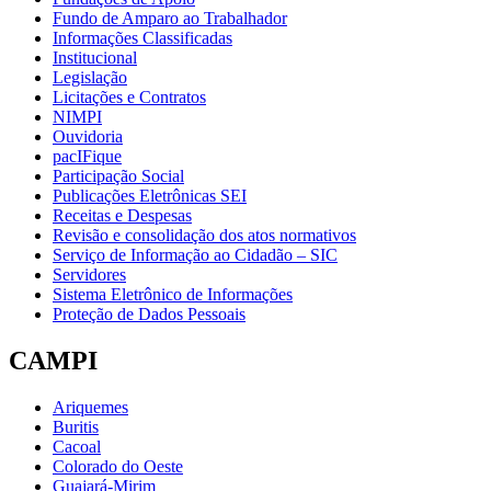
Fundo de Amparo ao Trabalhador
Informações Classificadas
Institucional
Legislação
Licitações e Contratos
NIMPI
Ouvidoria
pacIFique
Participação Social
Publicações Eletrônicas SEI
Receitas e Despesas
Revisão e consolidação dos atos normativos
Serviço de Informação ao Cidadão – SIC
Servidores
Sistema Eletrônico de Informações
Proteção de Dados Pessoais
CAMPI
Ariquemes
Buritis
Cacoal
Colorado do Oeste
Guajará-Mirim