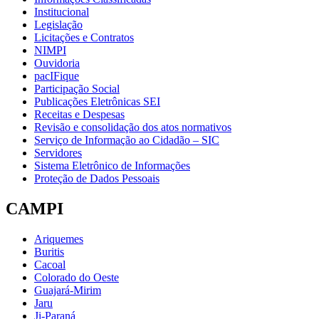
Institucional
Legislação
Licitações e Contratos
NIMPI
Ouvidoria
pacIFique
Participação Social
Publicações Eletrônicas SEI
Receitas e Despesas
Revisão e consolidação dos atos normativos
Serviço de Informação ao Cidadão – SIC
Servidores
Sistema Eletrônico de Informações
Proteção de Dados Pessoais
CAMPI
Ariquemes
Buritis
Cacoal
Colorado do Oeste
Guajará-Mirim
Jaru
Ji-Paraná