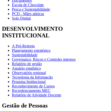
Documentos
Escola de Chocolate
Pesca e Sustentabilidade
PCD - Mães atípicas
Solo Digital
DESENVOLVIMENTO
INSTITUCIONAL
A Pró-Reitoria
Planejamento estratégico
Sustentabilidade
Governança, Riscos e Controles internos
Relatório de gestão
Anuário estatístico
Observatório regional
Tecnologia da Informação
Pesquisa Institucional
Reconhecimento de Cursos
Recredenciamento MEC
Relatório de Atividade Docente
Gestão de Pessoas