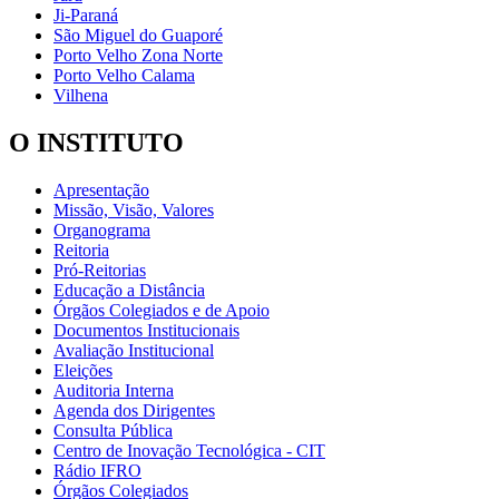
Ji-Paraná
São Miguel do Guaporé
Porto Velho Zona Norte
Porto Velho Calama
Vilhena
O INSTITUTO
Apresentação
Missão, Visão, Valores
Organograma
Reitoria
Pró-Reitorias
Educação a Distância
Órgãos Colegiados e de Apoio
Documentos Institucionais
Avaliação Institucional
Eleições
Auditoria Interna
Agenda dos Dirigentes
Consulta Pública
Centro de Inovação Tecnológica - CIT
Rádio IFRO
Órgãos Colegiados