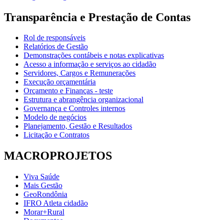
Transparência e Prestação de Contas
Rol de responsáveis
Relatórios de Gestão
Demonstrações contábeis e notas explicativas
Acesso a informação e serviços ao cidadão
Servidores, Cargos e Remunerações
Execução orçamentária
Orçamento e Finanças - teste
Estrutura e abrangência organizacional
Governança e Controles internos
Modelo de negócios
Planejamento, Gestão e Resultados
Licitação e Contratos
MACROPROJETOS
Viva Saúde
Mais Gestão
GeoRondônia
IFRO Atleta cidadão
Morar+Rural