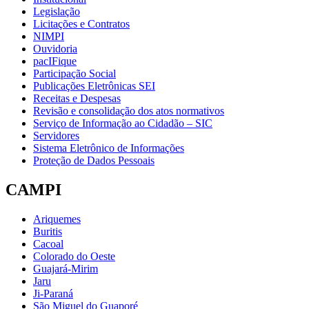
Legislação
Licitações e Contratos
NIMPI
Ouvidoria
pacIFique
Participação Social
Publicações Eletrônicas SEI
Receitas e Despesas
Revisão e consolidação dos atos normativos
Serviço de Informação ao Cidadão – SIC
Servidores
Sistema Eletrônico de Informações
Proteção de Dados Pessoais
CAMPI
Ariquemes
Buritis
Cacoal
Colorado do Oeste
Guajará-Mirim
Jaru
Ji-Paraná
São Miguel do Guaporé