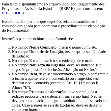
Para tanto disponibilizamos o arquivo intitulado Regulamento dos
Programas de Assistência Estudantil (REPAE) para consulta em:
PDF
|
DOCX
Esse formulário permite que sugestões sejam encaminhadas à
comissão designada para coordenar o procedimento de elaboração
do Regulamento.
Instruções para preenchimento do formulário:
No campo
Nome Completo
, inserir o nome completo.
No campo
Unidade de Lotação
, inserir qual a sua Unidade
de Lotação.
No campo
E-mail
, inserir o seu endereço de e-mail.
No campo
Natureza da sugestão
, deve ser indicado se a
sugestão proposta é de Inclusão, Alteração ou Exclusão.
No campo
Item
, deve ser discriminado o artigo, o parágrafo e
o inciso a que se refere o comentário ou a sugestão, sem
detalhar o seu conteúdo (exemplo: Art. 1º, §1º; inciso I;
Alínea “b”).
No campo
Proposta de alteração
, deve ser redigida a
redação proposta para o item, em sua versão final. Não se
deve usar texto tachado, negrito, sublinhado ou destacado em
cores. Caso a sugestão seja de Exclusão, deve-se deixar o
campo em branco.