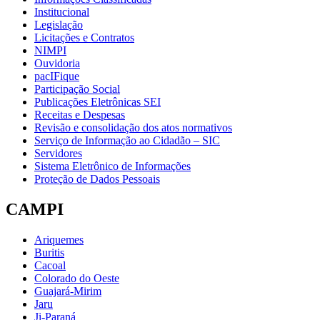
Institucional
Legislação
Licitações e Contratos
NIMPI
Ouvidoria
pacIFique
Participação Social
Publicações Eletrônicas SEI
Receitas e Despesas
Revisão e consolidação dos atos normativos
Serviço de Informação ao Cidadão – SIC
Servidores
Sistema Eletrônico de Informações
Proteção de Dados Pessoais
CAMPI
Ariquemes
Buritis
Cacoal
Colorado do Oeste
Guajará-Mirim
Jaru
Ji-Paraná