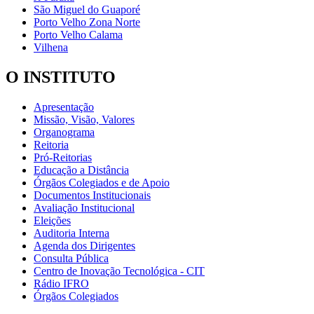
São Miguel do Guaporé
Porto Velho Zona Norte
Porto Velho Calama
Vilhena
O INSTITUTO
Apresentação
Missão, Visão, Valores
Organograma
Reitoria
Pró-Reitorias
Educação a Distância
Órgãos Colegiados e de Apoio
Documentos Institucionais
Avaliação Institucional
Eleições
Auditoria Interna
Agenda dos Dirigentes
Consulta Pública
Centro de Inovação Tecnológica - CIT
Rádio IFRO
Órgãos Colegiados