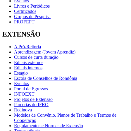
Eventos
Livros e Periódicos
Certificados
Grupos de Pesquisa
PROFEPT
EXTENSÃO
A Pró-Reitoria
Aprendizagem (Jovem Aprendiz)
Cursos de curta duração
Editais externos
Editais internos
Estágio
Escola de Conselhos de Rondônia
Eventos
Portal de Egressos
INFOEXT
Projetos de Extensão
Parcerias do IFRO
Redinova
Modelos de Convênio, Planos de Trabalho e Termos de
Cooperação
Regulamentos e Normas de Extensão
Transparência