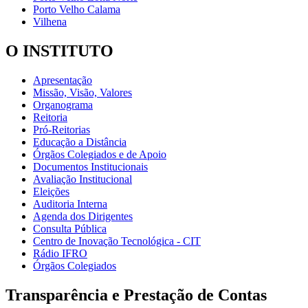
Porto Velho Calama
Vilhena
O INSTITUTO
Apresentação
Missão, Visão, Valores
Organograma
Reitoria
Pró-Reitorias
Educação a Distância
Órgãos Colegiados e de Apoio
Documentos Institucionais
Avaliação Institucional
Eleições
Auditoria Interna
Agenda dos Dirigentes
Consulta Pública
Centro de Inovação Tecnológica - CIT
Rádio IFRO
Órgãos Colegiados
Transparência e Prestação de Contas