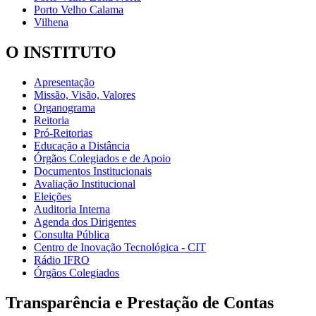
Porto Velho Calama
Vilhena
O INSTITUTO
Apresentação
Missão, Visão, Valores
Organograma
Reitoria
Pró-Reitorias
Educação a Distância
Órgãos Colegiados e de Apoio
Documentos Institucionais
Avaliação Institucional
Eleições
Auditoria Interna
Agenda dos Dirigentes
Consulta Pública
Centro de Inovação Tecnológica - CIT
Rádio IFRO
Órgãos Colegiados
Transparência e Prestação de Contas